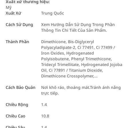
Xuất xứ thương hiệu:
Mỹ
Xuất Xứ
Trung Quốc
Cách Sử Dụng
Xem Hướng Dẫn Sử Dụng Trong Phần
Thông Tin Chi Tiết Của Sản Phẩm.
Thành Phần
Dimethicone, Bis-Diglyceryl
Polyacyladipate-2, Ci 77491, Ci 77499 /
Iron Oxides, Hydrogenated
Polyisobutene, Phenyl Trimethicone,
Tridecyl Trimellitate, Hydrogenated Jojoba
Oil, Ci 77891 / Titanium Dioxide,
Dimethicone Crosspolymer,…
Cách Bảo Quản
Nơi khô ráo, thoáng mát.Tránh ánh nắng
trực tiếp.
Chiều Rộng
1.4
Chiều Cao
10.8
Chiều Sâu
1.4