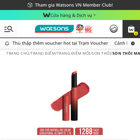
Giao hàng nhanh 24h - Áp dụng khu vực TP. Hồ Chí Minh
Miễn phí giao hàng cho đơn hàng từ 249,000Đ
Tham gia Watsons VN Member Club!
Cửa hàng & Dịch vụ
0
Thu thập thêm voucher hot tại Trạm Voucher
Thu thập thêm voucher hot tại Trạm Voucher
Cảnh báo An
TRANG CHỦ
/
TRANG ĐIỂM
/
TRANG ĐIỂM MÔI
/
SON THỎI
/
SON THỎI MA