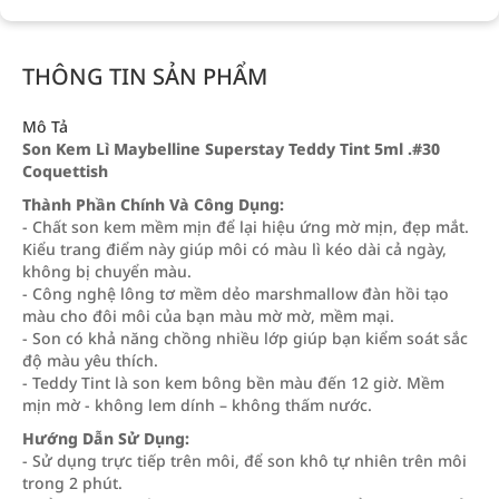
THÔNG TIN SẢN PHẨM
Mô Tả
Son Kem Lì Maybelline Superstay Teddy Tint 5ml .#30
Coquettish
Thành Phần Chính Và Công Dụng:
- Chất son kem mềm mịn để lại hiệu ứng mờ mịn, đẹp mắt.
Kiểu trang điểm này giúp môi có màu lì kéo dài cả ngày,
không bị chuyển màu.
- Công nghệ lông tơ mềm dẻo marshmallow đàn hồi tạo
màu cho đôi môi của bạn màu mờ mờ, mềm mại.
- Son có khả năng chồng nhiều lớp giúp bạn kiểm soát sắc
độ màu yêu thích.
- Teddy Tint là son kem bông bền màu đến 12 giờ. Mềm
mịn mờ - không lem dính – không thấm nước.
Hướng Dẫn Sử Dụng:
- Sử dụng trực tiếp trên môi, để son khô tự nhiên trên môi
trong 2 phút.