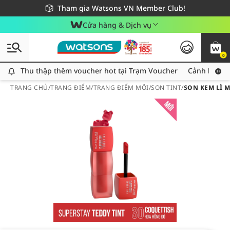
Giao hàng nhanh 24h - Áp dụng khu vực TP. Hồ Chí Minh
Miễn phí giao hàng cho đơn hàng từ 249,000Đ
Tham gia Watsons VN Member Club!
Cửa hàng & Dịch vụ
0
Thu thập thêm voucher hot tại Trạm Voucher
Thu thập thêm voucher hot tại Trạm Voucher
Cảnh báo An
TRANG CHỦ
/
TRANG ĐIỂM
/
TRANG ĐIỂM MÔI
/
SON TINT
/
SON KEM LÌ M