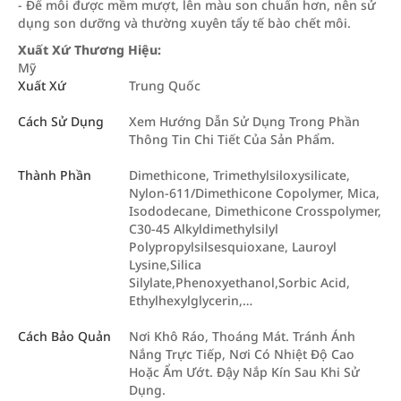
- Để môi được mềm mượt, lên màu son chuẩn hơn, nên sử
dụng son dưỡng và thường xuyên tẩy tế bào chết môi.
Xuất Xứ Thương Hiệu:
Mỹ
Xuất Xứ
Trung Quốc
Cách Sử Dụng
Xem Hướng Dẫn Sử Dụng Trong Phần
Thông Tin Chi Tiết Của Sản Phẩm.
Thành Phần
Dimethicone, Trimethylsiloxysilicate,
Nylon-611/Dimethicone Copolymer, Mica,
Isododecane, Dimethicone Crosspolymer,
C30-45 Alkyldimethylsilyl
Polypropylsilsesquioxane, Lauroyl
Lysine,Silica
Silylate,Phenoxyethanol,Sorbic Acid,
Ethylhexylglycerin,…
Cách Bảo Quản
Nơi Khô Ráo, Thoáng Mát. Tránh Ánh
Nắng Trực Tiếp, Nơi Có Nhiệt Độ Cao
Hoặc Ẩm Ướt. Đậy Nắp Kín Sau Khi Sử
Dụng.