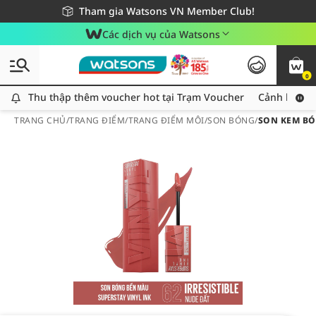
Giao hàng nhanh 24h - Áp dụng khu vực TP. Hồ Chí Minh
Miễn phí giao hàng cho đơn hàng từ 249,000Đ
Tham gia Watsons VN Member Club!
Các dịch vụ của Watsons
0
Thu thập thêm voucher hot tại Trạm Voucher
Thu thập thêm voucher hot tại Trạm Voucher
Cảnh báo An
TRANG CHỦ
/
TRANG ĐIỂM
/
TRANG ĐIỂM MÔI
/
SON BÓNG
/
SON KEM BÓN