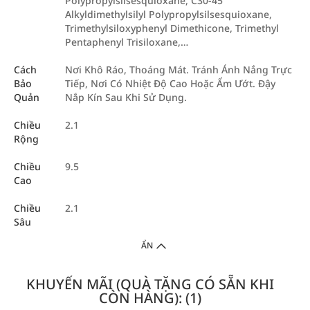
Polypropylsilsesquioxane, C30-45
Alkyldimethylsilyl Polypropylsilsesquioxane,
Trimethylsiloxyphenyl Dimethicone, Trimethyl
Pentaphenyl Trisiloxane,…
Cách
Nơi Khô Ráo, Thoáng Mát. Tránh Ánh Nắng Trực
Bảo
Tiếp, Nơi Có Nhiệt Độ Cao Hoặc Ẩm Ướt. Đậy
Quản
Nắp Kín Sau Khi Sử Dụng.
Chiều
2.1
Rộng
Chiều
9.5
Cao
Chiều
2.1
Sâu
ẨN
KHUYẾN MÃI (QUÀ TẶNG CÓ SẴN KHI
CÒN HÀNG): (1)