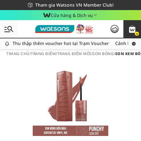
Giao hàng nhanh 24h - Áp dụng khu vực TP. Hồ Chí Minh
Miễn phí giao hàng cho đơn hàng từ 249,000Đ
Tham gia Watsons VN Member Club!
Cửa hàng & Dịch vụ
0
Thu thập thêm voucher hot tại Trạm Voucher
Thu thập thêm voucher hot tại Trạm Voucher
Cảnh báo An
TRANG CHỦ
/
TRANG ĐIỂM
/
TRANG ĐIỂM MÔI
/
SON BÓNG
/
SON KEM BÓ