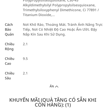
Polypropylsilsesquioxane, C30-45
Alkyldimethylsilyl Polypropylsilsesquioxane,
Trimethylsiloxyphenyl Dimethicone, Ci 77891 /
Titanium Dioxide,…
Cách
Nơi Khô Ráo, Thoáng Mát. Tránh Ánh Nắng Trực
Bảo
Tiếp, Nơi Có Nhiệt Độ Cao Hoặc Ẩm Ướt. Đậy
Quản
Nắp Kín Sau Khi Sử Dụng.
Chiều
2.1
Rộng
Chiều
9.5
Cao
Chiều
2.1
Sâu
ẨN
KHUYẾN MÃI (QUÀ TẶNG CÓ SẴN KHI
CÒN HÀNG): (1)