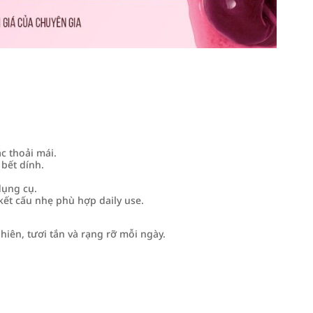
c thoải mái.
bết dính.
dụng cụ.
kết cấu nhẹ phù hợp daily use.
iên, tươi tắn và rạng rỡ mỗi ngày.