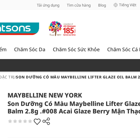
inh
Tiếng Việt
Tải ứng dụng
Tìm cửa hàng
Blog
iểm
Chăm Sóc Da
Chăm Sóc Sức Khỏe
Chăm Sóc Cá
ĐẶC TRỊ
/
SON DƯỠNG CÓ MÀU MAYBELLINE LIFTER GLAZE OIL BALM 2
MAYBELLINE NEW YORK
Son Dưỡng Có Màu Maybelline Lifter Glaze
Balm 2.8g .#008 Acai Glaze Berry Mận Thạ