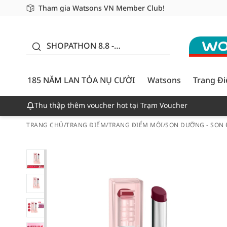
Tham gia Watsons VN Member Club!
Miễn phí giao hàng cho đơn hàng từ 249,000Đ
Giao hàng nhanh 24h - Áp dụng khu vực TP. Hồ Chí M
185 NĂM LAN TỎA NỤ
CƯỜI - GIẢM ĐẾN
SHOPATHON 8.8 -
50%
DEAL ĐỈNH
185 NĂM LAN TỎA NỤ CƯỜI
Watsons
Trang Đ
Thu thập thêm voucher hot tại Trạm Voucher
TRANG CHỦ
/
TRANG ĐIỂM
/
TRANG ĐIỂM MÔI
/
SON DƯỠNG - SON 