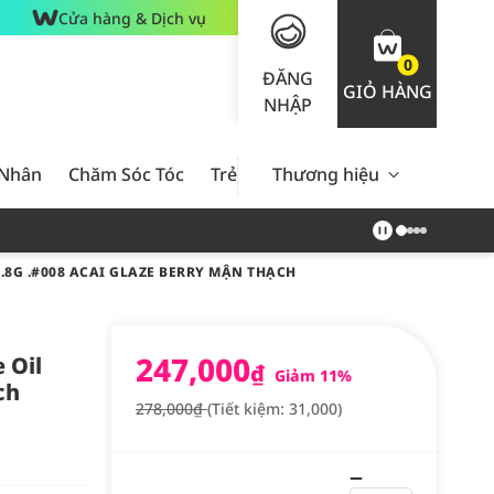
Cửa hàng & Dịch vụ
0
ĐĂNG
GIỎ HÀNG
NHẬP
 Nhân
Chăm Sóc Tóc
Trẻ Em
Thương hiệu
Nam Giới
Chăm Sóc 
.8G .#008 ACAI GLAZE BERRY MẬN THẠCH
247,000
 Oil
₫
Giảm 11%
ch
278,000₫
(Tiết kiệm: 31,000)