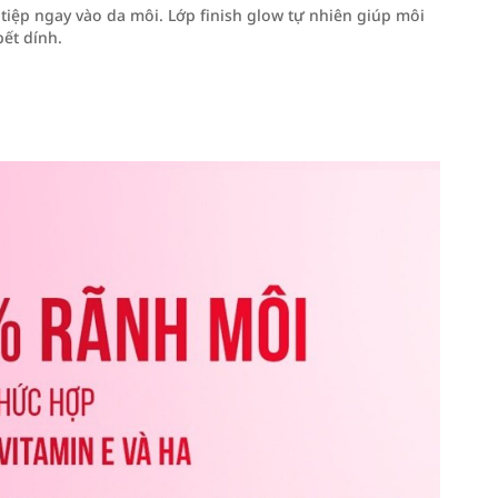
tiệp ngay vào da môi. Lớp finish glow tự nhiên giúp môi
ết dính.