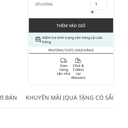
SỐ LƯỢNG
THÊM VÀO GIỎ
Kiểm tra tình trạng còn hàng tại cửa
hàng
PHƯƠNG THỨC GIAO HÀNG
Giao
Click &
hàng
Collect
tận nhà
tại
Watsons
I BÁN
KHUYẾN MÃI (QUÀ TẶNG CÓ SẴN KH