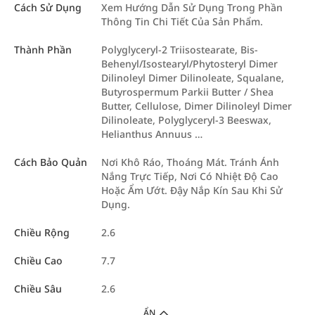
Cách Sử Dụng
Xem Hướng Dẫn Sử Dụng Trong Phần
Thông Tin Chi Tiết Của Sản Phẩm.
Thành Phần
Polyglyceryl-2 Triisostearate, Bis-
Behenyl/Isostearyl/Phytosteryl Dimer
Dilinoleyl Dimer Dilinoleate, Squalane,
Butyrospermum Parkii Butter / Shea
Butter, Cellulose, Dimer Dilinoleyl Dimer
Dilinoleate, Polyglyceryl-3 Beeswax,
Helianthus Annuus …
Cách Bảo Quản
Nơi Khô Ráo, Thoáng Mát. Tránh Ánh
Nắng Trực Tiếp, Nơi Có Nhiệt Độ Cao
Hoặc Ẩm Ướt. Đậy Nắp Kín Sau Khi Sử
Dụng.
Chiều Rộng
2.6
Chiều Cao
7.7
Chiều Sâu
2.6
ẨN