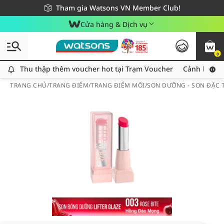
Giao hàng nhanh 24h - Áp dụng khu vực TP. Hồ Chí Minh
Miễn phí giao hàng cho đơn hàng từ 249,000Đ
Tham gia Watsons VN Member Club!
Cửa hàng & Dịch vụ
0
Thu thập thêm voucher hot tại Trạm Voucher
Thu thập thêm voucher hot tại Trạm Voucher
Cảnh báo An
TRANG CHỦ
/
TRANG ĐIỂM
/
TRANG ĐIỂM MÔI
/
SON DƯỠNG - SON ĐẶC T