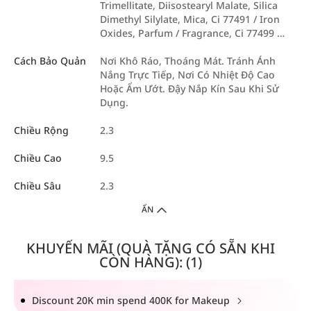
Trimellitate, Diisostearyl Malate, Silica
Dimethyl Silylate, Mica, Ci 77491 / Iron
Oxides, Parfum / Fragrance, Ci 77499 …
Cách Bảo Quản
Nơi Khô Ráo, Thoáng Mát. Tránh Ánh
Nắng Trực Tiếp, Nơi Có Nhiệt Độ Cao
Hoặc Ẩm Ướt. Đậy Nắp Kín Sau Khi Sử
Dụng.
Chiều Rộng
2.3
Chiều Cao
9.5
Chiều Sâu
2.3
ẨN
KHUYẾN MÃI (QUÀ TẶNG CÓ SẴN KHI
CÒN HÀNG): (1)
Discount 20K min spend 400K for Makeup