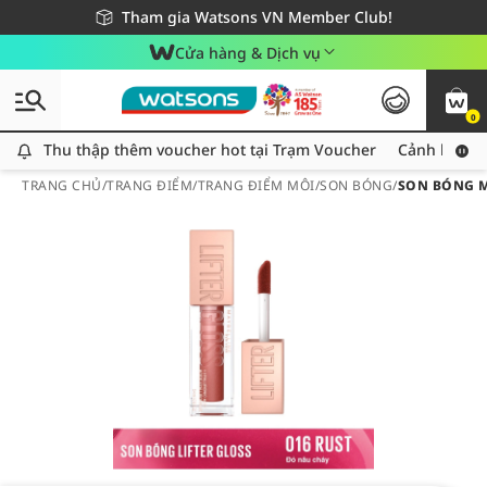
Giao hàng nhanh 24h - Áp dụng khu vực TP. Hồ Chí Minh
Miễn phí giao hàng cho đơn hàng từ 249,000Đ
Tham gia Watsons VN Member Club!
Cửa hàng & Dịch vụ
0
Thu thập thêm voucher hot tại Trạm Voucher
Thu thập thêm voucher hot tại Trạm Voucher
Cảnh báo An
TRANG CHỦ
/
TRANG ĐIỂM
/
TRANG ĐIỂM MÔI
/
SON BÓNG
/
SON BÓNG MA