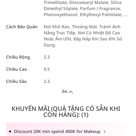
Trimellitate, Diisostearyl Malate, Silica
Dimethyl Silylate, Parfum / Fragrance,
Phenoxyethanol, Ethylhexyl Palmitate, ...
Cách Bảo Quản
Nơi Khô Ráo, Thoáng Mát. Tránh Ánh
Nắng Trực Tiếp, Nơi Có Nhiệt Độ Cao
Hoặc Ẩm Ướt. Đậy Nắp Kín Sau Khi Sử
Dụng.
Chiều Rộng
2.3
Chiều Cao
9.5
Chiều Sâu
2.3
ẨN
KHUYẾN MÃI (QUÀ TẶNG CÓ SẴN KHI
CÒN HÀNG): (1)
Discount 20K min spend 400K for Makeup