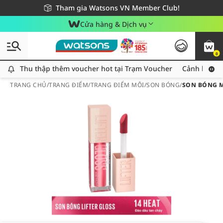
Giao hàng nhanh 24h - Áp dụng khu vực TP. Hồ Chí Minh
Miễn phí giao hàng cho đơn hàng từ 249,000Đ
Tham gia Watsons VN Member Club!
Cửa hàng & Dịch vụ
0
Thu thập thêm voucher hot tại Trạm Voucher
Thu thập thêm voucher hot tại Trạm Voucher
Cảnh báo An
TRANG CHỦ
/
TRANG ĐIỂM
/
TRANG ĐIỂM MÔI
/
SON BÓNG
/
SON BÓNG MA