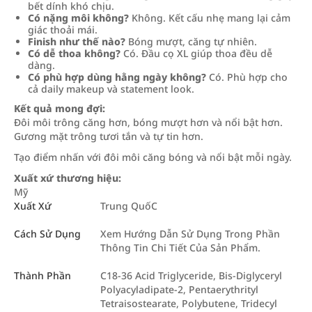
bết dính khó chịu.
Có nặng môi không?
Không. Kết cấu nhẹ mang lại cảm
giác thoải mái.
Finish như thế nào?
Bóng mượt, căng tự nhiên.
Có dễ thoa không?
Có. Đầu cọ XL giúp thoa đều dễ
dàng.
Có phù hợp dùng hằng ngày không?
Có. Phù hợp cho
cả daily makeup và statement look.
Kết quả mong đợi:
Đôi môi trông căng hơn, bóng mượt hơn và nổi bật hơn.
Gương mặt trông tươi tắn và tự tin hơn.
Tạo điểm nhấn với đôi môi căng bóng và nổi bật mỗi ngày.
Xuất xứ thương hiệu:
Mỹ
Xuất Xứ
Trung QuốC
Cách Sử Dụng
Xem Hướng Dẫn Sử Dụng Trong Phần
Thông Tin Chi Tiết Của Sản Phẩm.
Thành Phần
C18-36 Acid Triglyceride, Bis-Diglyceryl
Polyacyladipate-2, Pentaerythrityl
Tetraisostearate, Polybutene, Tridecyl