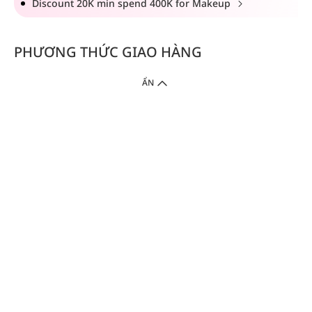
Discount 20K min spend 400K for Makeup
PHƯƠNG THỨC GIAO HÀNG
ẨN