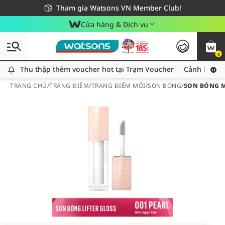
Giao hàng nhanh 24h - Áp dụng khu vực TP. Hồ Chí Minh
Miễn phí giao hàng cho đơn hàng từ 249,000Đ
Tham gia Watsons VN Member Club!
Cửa hàng & Dịch vụ
0
Thu thập thêm voucher hot tại Trạm Voucher
Thu thập thêm voucher hot tại Trạm Voucher
Cảnh báo An
TRANG CHỦ
/
TRANG ĐIỂM
/
TRANG ĐIỂM MÔI
/
SON BÓNG
/
SON BÓNG MA