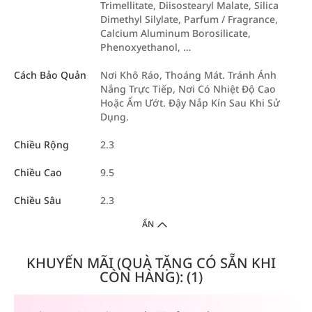
Trimellitate, Diisostearyl Malate, Silica
Dimethyl Silylate, Parfum / Fragrance,
Calcium Aluminum Borosilicate,
Phenoxyethanol, …
Cách Bảo Quản
Nơi Khô Ráo, Thoáng Mát. Tránh Ánh
Nắng Trực Tiếp, Nơi Có Nhiệt Độ Cao
Hoặc Ẩm Ướt. Đậy Nắp Kín Sau Khi Sử
Dụng.
Chiều Rộng
2.3
Chiều Cao
9.5
Chiều Sâu
2.3
ẨN
KHUYẾN MÃI (QUÀ TẶNG CÓ SẴN KHI
CÒN HÀNG): (1)