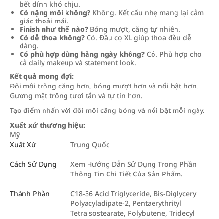
bết dính khó chịu.
Có nặng môi không?
Không. Kết cấu nhẹ mang lại cảm
giác thoải mái.
Finish như thế nào?
Bóng mượt, căng tự nhiên.
Có dễ thoa không?
Có. Đầu cọ XL giúp thoa đều dễ
dàng.
Có phù hợp dùng hằng ngày không?
Có. Phù hợp cho
cả daily makeup và statement look.
Kết quả mong đợi:
Đôi môi trông căng hơn, bóng mượt hơn và nổi bật hơn.
Gương mặt trông tươi tắn và tự tin hơn.
Tạo điểm nhấn với đôi môi căng bóng và nổi bật mỗi ngày.
Xuất xứ thương hiệu:
Mỹ
Xuất Xứ
Trung Quốc
Cách Sử Dụng
Xem Hướng Dẫn Sử Dụng Trong Phần
Thông Tin Chi Tiết Của Sản Phẩm.
Thành Phần
C18-36 Acid Triglyceride, Bis-Diglyceryl
Polyacyladipate-2, Pentaerythrityl
Tetraisostearate, Polybutene, Tridecyl