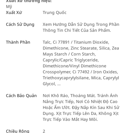
Xuất xứ thương hiệu:
Mỹ
Xuất Xứ
Trung Quốc
Cách Sử Dụng
Xem Hướng Dẫn Sử Dụng Trong Phần
Thông Tin Chi Tiết Của Sản Phẩm.
Thành Phần
Talc, Ci 77891 / Titanium Dioxide,
Dimethicone, Zinc Stearate, Silica, Zea
Mays Starch / Corn Starch,
Caprylic/Capric Triglyceride,
Dimethicone/Vinyl Dimethicone
Crosspolymer, Ci 77492 / Iron Oxides,
Triethoxycaprylylsilane, Mica, Caprylyl
Glycol, …
Cách Bảo Quản
Nơi Khô Ráo, Thoáng Mát. Tránh Ánh
Nắng Trực Tiếp, Nơi Có Nhiệt Độ Cao
Hoặc Ẩm Ướt. Đậy Nắp Kín Sau Khi Sử
Dụng. Xịt Trực Tiếp Lên Da, Không Xịt
Trực Tiếp Vào Mắt Hay Môi.
Chiều Rộng
2