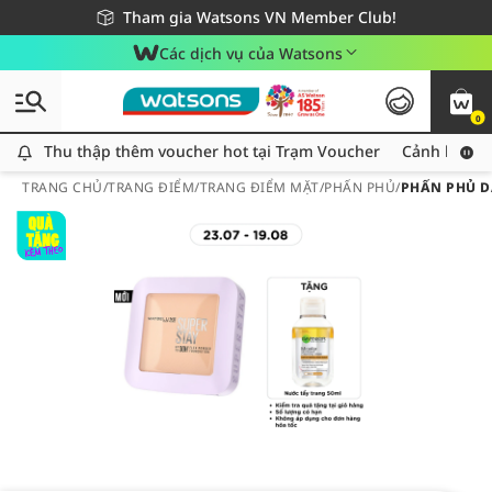
Giao hàng nhanh 24h - Áp dụng khu vực TP. Hồ Chí Minh
Miễn phí giao hàng cho đơn hàng từ 249,000Đ
Tham gia Watsons VN Member Club!
Các dịch vụ của Watsons
0
Thu thập thêm voucher hot tại Trạm Voucher
Thu thập thêm voucher hot tại Trạm Voucher
Cảnh báo An
TRANG CHỦ
/
TRANG ĐIỂM
/
TRANG ĐIỂM MẶT
/
PHẤN PHỦ
/
PHẤN PHỦ D