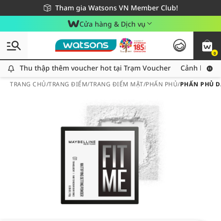
Giao hàng nhanh 24h - Áp dụng khu vực TP. Hồ Chí Minh
Miễn phí giao hàng cho đơn hàng từ 249,000Đ
Tham gia Watsons VN Member Club!
Cửa hàng & Dịch vụ
0
Thu thập thêm voucher hot tại Trạm Voucher
Thu thập thêm voucher hot tại Trạm Voucher
Cảnh báo An
TRANG CHỦ
/
TRANG ĐIỂM
/
TRANG ĐIỂM MẶT
/
PHẤN PHỦ
/
PHẤN PHỦ D