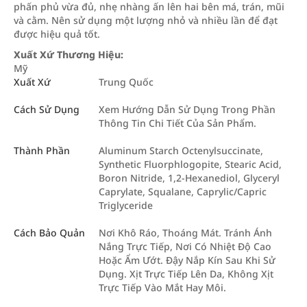
phấn phủ vừa đủ, nhẹ nhàng ấn lên hai bên má, trán, mũi
và cằm. Nên sử dụng một lượng nhỏ và nhiều lần để đạt
được hiệu quả tốt.
Xuất Xứ Thương Hiệu:
Mỹ
Xuất Xứ
Trung Quốc
Cách Sử Dụng
Xem Hướng Dẫn Sử Dụng Trong Phần
Thông Tin Chi Tiết Của Sản Phẩm.
Thành Phần
Aluminum Starch Octenylsuccinate,
Synthetic Fluorphlogopite, Stearic Acid,
Boron Nitride, 1,2-Hexanediol, Glyceryl
Caprylate, Squalane, Caprylic/Capric
Triglyceride
Cách Bảo Quản
Nơi Khô Ráo, Thoáng Mát. Tránh Ánh
Nắng Trực Tiếp, Nơi Có Nhiệt Độ Cao
Hoặc Ẩm Ướt. Đậy Nắp Kín Sau Khi Sử
Dụng. Xịt Trực Tiếp Lên Da, Không Xịt
Trực Tiếp Vào Mắt Hay Môi.