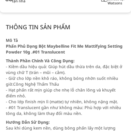
tận nhà
Watsons
THÔNG TIN SẢN PHẨM
Mô Tả
Phấn Phủ Dạng Bột Maybelline Fit Me Mattifying Setting
Powder 10g .#01 Translucent
Thành Phần Chính Và Công Dụng:
- Kiềm dầu hiệu quả: Giúp hút dầu thừa trên da, đặc biệt ở
vùng chữ T (trán – mũi – cằm).
- Giữ cho lớp nền khô ráo, không bóng nhờn suốt nhiều
giờ.Công Nghệ Thẩm Thấu
- Hạt phấn rất mịn giúp che nhẹ lỗ chân lông và khuyết
điểm nhỏ.
- Cho lớp finish mịn lì (matte) tự nhiên, không nặng mặt.
- #01 Translucent gần như không màu: Phù hợp với nhiều
tông da, không làm thay đổi màu nền.
Hướng Dẫn Sử Dụng:
Sau khi dùng kem nền, dùng bông phấn lấy một lượng