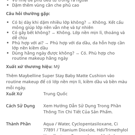
Dặm thêm vùng cần che phủ cao
Câu hỏi thường gặp:
Có bị dày khi dặm nhiều lớp không? → Không. Kết cấu
mỏng giúp lớp nền vẫn nhẹ và tự nhiên
Có gây bết không? → Không. Lớp nền mịn lì, thoáng và
dễ chịu
Phù hợp với ai? → Phù hợp với da dầu, da hỗn hợp cần
lớp nền kiềm dầu
Dùng hằng ngày được không? → Có. Phù hợp cho
routine makeup hằng ngày
Xuất xứ thương hiệu:
Mỹ
Thêm Maybelline Super Stay Baby Matte Cushion vào
routine makeup để có lớp nền mịn lì, kiềm dầu và bền màu
mỗi ngày.
Xuất Xứ
Trung Quốc
Cách Sử Dụng
Xem Hướng Dẫn Sử Dụng Trong Phần
Thông Tin Chi Tiết Của Sản Phẩm.
Thành Phần
Aqua / Water, Cyclopentasiloxane, Ci
77891 / Titanium Dioxide, Hdi/Trimethylol