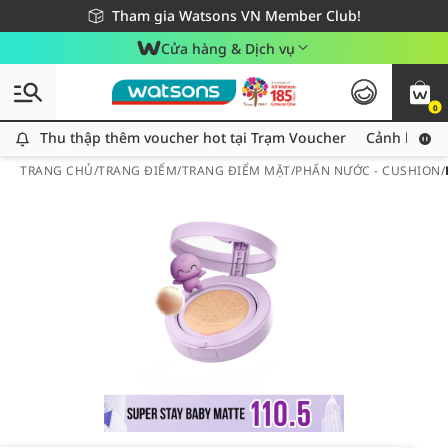
Giao hàng nhanh 24h - Áp dụng khu vực TP. Hồ Chí Minh
Miễn phí giao hàng cho đơn hàng từ 249,000Đ
Tham gia Watsons VN Member Club!
Cửa hàng & Dịch vụ
0
Thu thập thêm voucher hot tại Trạm Voucher
Thu thập thêm voucher hot tại Trạm Voucher
Cảnh báo An
TRANG CHỦ
/
TRANG ĐIỂM
/
TRANG ĐIỂM MẶT
/
PHẤN NƯỚC - CUSHION
/