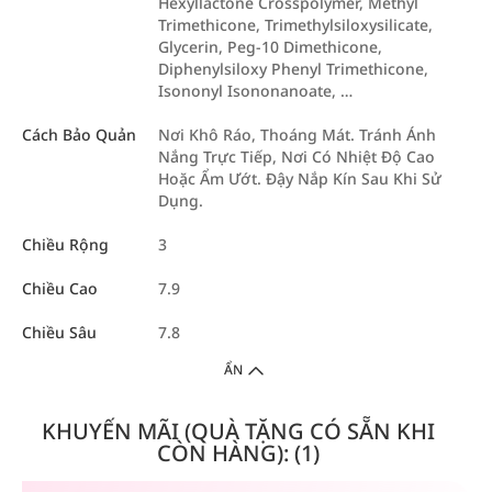
Hexyllactone Crosspolymer, Methyl
Trimethicone, Trimethylsiloxysilicate,
Glycerin, Peg-10 Dimethicone,
Diphenylsiloxy Phenyl Trimethicone,
Isononyl Isononanoate, …
Cách Bảo Quản
Nơi Khô Ráo, Thoáng Mát. Tránh Ánh
Nắng Trực Tiếp, Nơi Có Nhiệt Độ Cao
Hoặc Ẩm Ướt. Đậy Nắp Kín Sau Khi Sử
Dụng.
Chiều Rộng
3
Chiều Cao
7.9
Chiều Sâu
7.8
ẨN
KHUYẾN MÃI (QUÀ TẶNG CÓ SẴN KHI
CÒN HÀNG): (1)