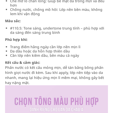
Che mờ lỗ chân lông: Giúp bề mặt da trông mịn và đều
hơn
Chống nước, chống mồ hôi: Lớp nền bền màu, không
lem khi vận động
Màu sắc:
#110.5: Tone sáng, undertone trung tính – phù hợp với
da sáng đến sáng trung bình
Phù hợp khi:
Trang điểm hằng ngày cần lớp nền mịn lì
Da dầu hoặc da hỗn hợp thiên dầu
Cần lớp nền kiềm dầu, bền màu cả ngày
Kết cấu & cảm giác:
Phấn nước có kết cấu mỏng mịn, dễ tán bằng bông phấn
hình giọt nước đi kèm. Sau khi apply, lớp nền tiệp vào da
nhanh, mang lại hiệu ứng mịn lì mềm mại, không gây bết
hay nặng mặt.