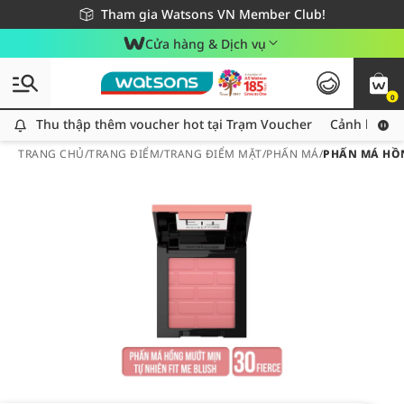
Giao hàng nhanh 24h - Áp dụng khu vực TP. Hồ Chí Minh
Miễn phí giao hàng cho đơn hàng từ 249,000Đ
Tham gia Watsons VN Member Club!
Cửa hàng & Dịch vụ
0
Thu thập thêm voucher hot tại Trạm Voucher
Thu thập thêm voucher hot tại Trạm Voucher
Cảnh báo An
TRANG CHỦ
/
TRANG ĐIỂM
/
TRANG ĐIỂM MẶT
/
PHẤN MÁ
/
PHẤN MÁ HỒN