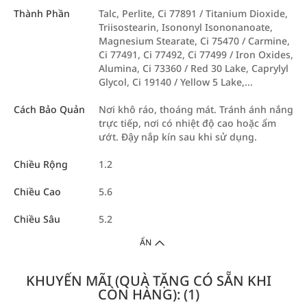
Thành Phần
Talc, Perlite, Ci 77891 / Titanium Dioxide,
Triisostearin, Isononyl Isononanoate,
Magnesium Stearate, Ci 75470 / Carmine,
Ci 77491, Ci 77492, Ci 77499 / Iron Oxides,
Alumina, Ci 73360 / Red 30 Lake, Caprylyl
Glycol, Ci 19140 / Yellow 5 Lake,...
Cách Bảo Quản
Nơi khô ráo, thoáng mát. Tránh ánh nắng
trực tiếp, nơi có nhiệt độ cao hoặc ẩm
ướt. Đậy nắp kín sau khi sử dụng.
Chiều Rộng
1.2
Chiều Cao
5.6
Chiều Sâu
5.2
ẨN
KHUYẾN MÃI (QUÀ TẶNG CÓ SẴN KHI
CÒN HÀNG): (1)