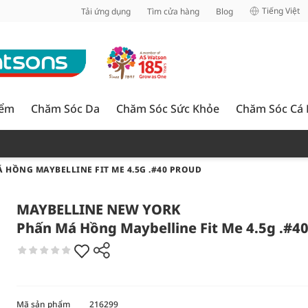
inh
Tiếng Việt
Tải ứng dụng
Tìm cửa hàng
Blog
iểm
Chăm Sóc Da
Chăm Sóc Sức Khỏe
Chăm Sóc Cá
 HỒNG MAYBELLINE FIT ME 4.5G .#40 PROUD
MAYBELLINE NEW YORK
Phấn Má Hồng Maybelline Fit Me 4.5g .#4
Mã sản phẩm
216299