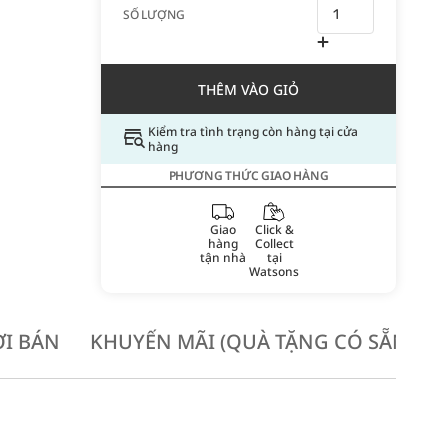
SỐ LƯỢNG
THÊM VÀO GIỎ
Kiểm tra tình trạng còn hàng tại cửa
hàng
PHƯƠNG THỨC GIAO HÀNG
Giao
Click &
hàng
Collect
tận nhà
tại
Watsons
I BÁN
KHUYẾN MÃI (QUÀ TẶNG CÓ SẴN KH