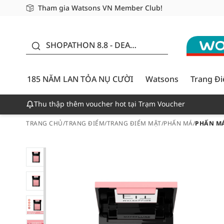
Tham gia Watsons VN Member Club!
Miễn phí giao hàng cho đơn hàng từ 249,000Đ
Giao hàng nhanh 24h - Áp dụng khu vực TP. Hồ Chí M
185 NĂM LAN TỎA NỤ
CƯỜI - GIẢM ĐẾN 50%
SHOPATHON 8.8 - DEAL
ĐỈNH
185 NĂM LAN TỎA NỤ CƯỜI
Watsons
Trang Đ
Thu thập thêm voucher hot tại Trạm Voucher
TRANG CHỦ
/
TRANG ĐIỂM
/
TRANG ĐIỂM MẶT
/
PHẤN MÁ
/
PHẤN MÁ