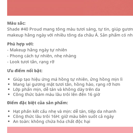
Màu sắc:
Shade #40 Proud mang tông màu tươi sáng, tự tin, giúp gươn
makeup hằng ngày với nhiều tông da châu Á. Sản phẩm có nh
Phù hợp với:
- Makeup hằng ngày tự nhiên
- Phong cách tự nhiên, nhẹ nhàng
- Look tươi tắn, rạng rỡ
Ưu điểm nổi bật:
Giúp tạo hiệu ứng má hồng tự nhiên, ửng hồng mịn lì
Mang lại gương mặt tươi tắn, hồng hào, rạng rỡ hơn
Lớp phấn mịn, dễ tán và không dày trên da
Công thức bám màu lâu trôi lên đến 16 giờ
Điểm đặc biệt của sản phẩm:
Hạt phấn kết cấu nhẹ và mịn: dễ tán, tiệp da nhanh
Công thức lâu trôi 16H: giữ màu bền suốt cả ngày
An toàn: không chứa hóa chất độc hại