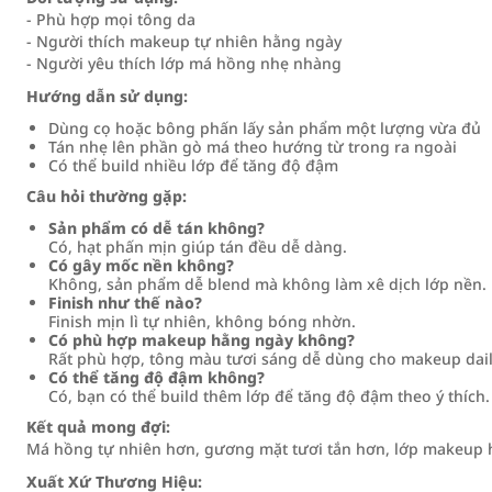
- Phù hợp mọi tông da
- Người thích makeup tự nhiên hằng ngày
- Người yêu thích lớp má hồng nhẹ nhàng
Hướng dẫn sử dụng:
Dùng cọ hoặc bông phấn lấy sản phẩm một lượng vừa đủ
Tán nhẹ lên phần gò má theo hướng từ trong ra ngoài
Có thể build nhiều lớp để tăng độ đậm
Câu hỏi thường gặp:
Sản phẩm có dễ tán không?
Có, hạt phấn mịn giúp tán đều dễ dàng.
Có gây mốc nền không?
Không, sản phẩm dễ blend mà không làm xê dịch lớp nền.
Finish như thế nào?
Finish mịn lì tự nhiên, không bóng nhờn.
Có phù hợp makeup hằng ngày không?
Rất phù hợp, tông màu tươi sáng dễ dùng cho makeup dail
Có thể tăng độ đậm không?
Có, bạn có thể build thêm lớp để tăng độ đậm theo ý thích.
Kết quả mong đợi:
Má hồng tự nhiên hơn, gương mặt tươi tắn hơn, lớp makeup h
Xuất Xứ Thương Hiệu: