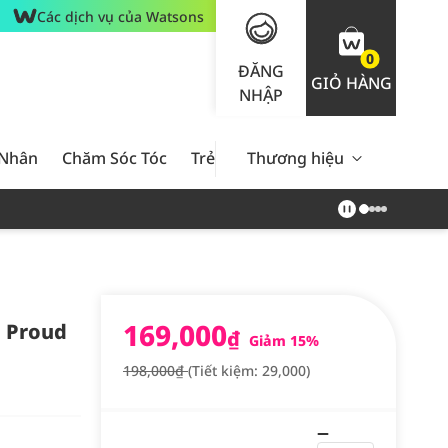
Các dịch vụ của Watsons
0
ĐĂNG
GIỎ HÀNG
NHẬP
 Nhân
Chăm Sóc Tóc
Trẻ Em
Thương hiệu
Nam Giới
Chăm Sóc 
169,000
0 Proud
₫
Giảm 15%
198,000₫
(Tiết kiệm: 29,000)