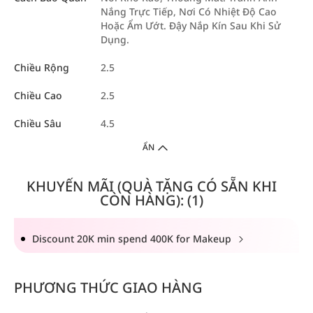
Nắng Trực Tiếp, Nơi Có Nhiệt Độ Cao
Hoặc Ẩm Ướt. Đậy Nắp Kín Sau Khi Sử
Dụng.
Chiều Rộng
2.5
Chiều Cao
2.5
Chiều Sâu
4.5
ẨN
KHUYẾN MÃI (QUÀ TẶNG CÓ SẴN KHI
CÒN HÀNG): (1)
Discount 20K min spend 400K for Makeup
PHƯƠNG THỨC GIAO HÀNG