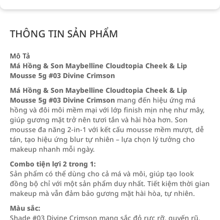
THÔNG TIN SẢN PHẨM
Mô Tả
Má Hồng & Son Maybelline Cloudtopia Cheek & Lip
Mousse 5g #03 Divine Crimson
Má Hồng & Son Maybelline Cloudtopia Cheek & Lip
Mousse 5g #03 Divine Crimson
mang đến hiệu ứng má
hồng và đôi môi mềm mại với lớp finish mịn nhẹ như mây,
giúp gương mặt trở nên tươi tắn và hài hòa hơn. Son
mousse đa năng 2-in-1 với kết cấu mousse mềm mượt, dễ
tán, tạo hiệu ứng blur tự nhiên – lựa chọn lý tưởng cho
makeup nhanh mỗi ngày.
Combo tiện lợi 2 trong 1:
Sản phẩm có thể dùng cho cả má và môi, giúp tạo look
đồng bộ chỉ với một sản phẩm duy nhất. Tiết kiệm thời gian
makeup mà vẫn đảm bảo gương mặt hài hòa, tự nhiên.
Màu sắc:
Shade #03 Divine Crimson mang sắc đỏ rực rỡ, quyến rũ,