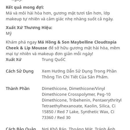
Kết quả mong đợi:
Má và môi hài hòa hơn, gương mặt tươi tắn hơn, lớp
makeup tự nhiên và cảm giác nhẹ nhàng suốt cả ngày.
Xuất Xứ Thương Hiệu:
Mỹ
Khám phá ngay
Má Hồng & Son Maybelline Cloudtopia
Cheek & Lip Mousse
để sở hữu gương mặt hài hòa, mềm
mại tự nhiên và makeup đơn giản mỗi ngày!
Xuất Xứ
Trung QuốC
Cách Sử Dụng
Xem Hướng Dẫn Sử Dụng Trong Phần
Thông Tin Chi Tiết Của Sản Phẩm.
Thành Phần
Dimethicone, Dimethicone/Vinyl
Dimethicone Crosspolymer, Peg-10
Dimethicone, Tribehenin, Pentaerythrityl
Tetraethylhexanoate, Kaolin, Silica, Ci
15850 / Red 7 Lake, Synthetic Wax, Ci
73360 / Red 30
Cách Bảo Quản
Nơi Khô Ráo, Thoáng Mát. Tránh Ánh