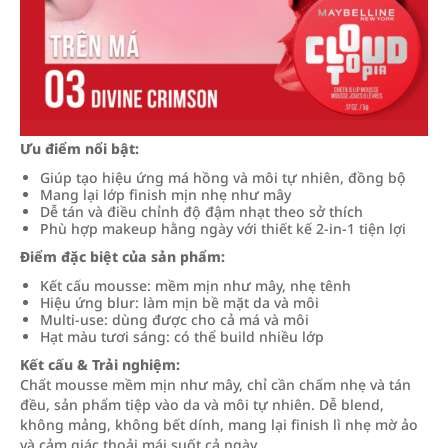
Ưu điểm nổi bật:
Giúp tạo hiệu ứng má hồng và môi tự nhiên, đồng bộ
Mang lại lớp finish mịn nhẹ như mây
Dễ tán và điều chỉnh độ đậm nhạt theo sở thích
Phù hợp makeup hằng ngày với thiết kế 2-in-1 tiện lợi
Điểm đặc biệt của sản phẩm:
Kết cấu mousse: mềm mịn như mây, nhẹ tênh
Hiệu ứng blur: làm mịn bề mặt da và môi
Multi-use: dùng được cho cả má và môi
Hạt màu tươi sáng: có thể build nhiều lớp
Kết cấu & Trải nghiệm:
Chất mousse mềm mịn như mây, chỉ cần chấm nhẹ và tán
đều, sản phẩm tiệp vào da và môi tự nhiên. Dễ blend,
không mảng, không bết dính, mang lại finish lì nhẹ mờ ảo
và cảm giác thoải mái suốt cả ngày.