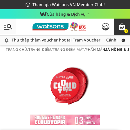
Giao hàng nhanh 24h - Áp dụng khu vực TP. Hồ Chí Minh
Miễn phí giao hàng cho đơn hàng từ 249,000Đ
Tham gia Watsons VN Member Club!
Cửa hàng & Dịch vụ
0
Thu thập thêm voucher hot tại Trạm Voucher
Thu thập thêm voucher hot tại Trạm Voucher
Cảnh báo An
TRANG CHỦ
/
TRANG ĐIỂM
/
TRANG ĐIỂM MẶT
/
PHẤN MÁ
/
MÁ HỒNG & S