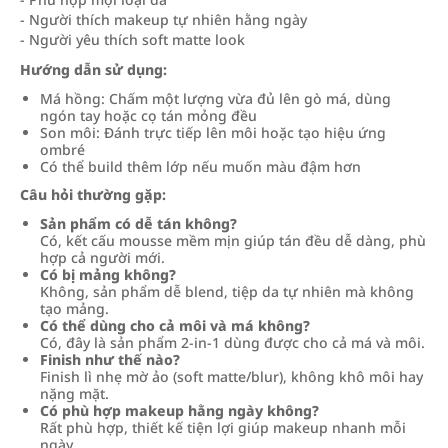
- Người thích makeup tự nhiên hằng ngày
- Người yêu thích soft matte look
Hướng dẫn sử dụng:
Má hồng: Chấm một lượng vừa đủ lên gò má, dùng
ngón tay hoặc cọ tán mỏng đều
Son môi: Đánh trực tiếp lên môi hoặc tạo hiệu ứng
ombré
Có thể build thêm lớp nếu muốn màu đậm hơn
Câu hỏi thường gặp:
Sản phẩm có dễ tán không?
Có, kết cấu mousse mềm mịn giúp tán đều dễ dàng, phù
hợp cả người mới.
Có bị mảng không?
Không, sản phẩm dễ blend, tiệp da tự nhiên mà không
tạo mảng.
Có thể dùng cho cả môi và má không?
Có, đây là sản phẩm 2-in-1 dùng được cho cả má và môi.
Finish như thế nào?
Finish lì nhẹ mờ ảo (soft matte/blur), không khô môi hay
nặng mặt.
Có phù hợp makeup hằng ngày không?
Rất phù hợp, thiết kế tiện lợi giúp makeup nhanh mỗi
ngày.