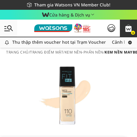
Giao hàng nhanh 24h - Áp dụng khu vực TP. Hồ Chí Minh
Miễn phí giao hàng cho đơn hàng từ 249,000Đ
Tham gia Watsons VN Member Club!
Cửa hàng & Dịch vụ
0
Thu thập thêm voucher hot tại Trạm Voucher
Thu thập thêm voucher hot tại Trạm Voucher
Cảnh báo An
TRANG CHỦ
/
TRANG ĐIỂM MẶT
/
KEM NỀN-PHẤN NỀN
/
KEM NỀN MAYBE