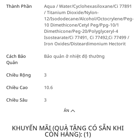
Thành Phần
Aqua / Water/Cyclohexasiloxane/Ci 77891
/ Titanium Dioxide/Nylon-
12/Isododecane/Alcohol/Octocrylene/Peg-
10 Dimethicone/Cetyl Peg/Ppg-10/1
Dimethicone/Peg-20/Polyglyceryl-4
Isostearate/Ci 77491, Ci 77492,Ci 77499 /
Iron Oxides/Disteardimonium Hectorit
Cách Bảo
Bảo quản ở nhiệt độ thường
Quản
Chiều Rộng
3
Chiều Cao
10.6
Chiều Sâu
3
ẨN
KHUYẾN MÃI (QUÀ TẶNG CÓ SẴN KHI
CÒN HÀNG): (1)