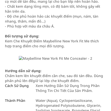
cọ mút dễ tán đều, mang lại cho bạn lớp nền hoàn hảo.
- Chất kem dạng lỏng mịn, có độ bám tốt, không gây vết
hằn trên da.
- Độ che phủ hoàn hảo các khuyết điểm (mụn, nám, tàn
nhang, thâm, mẩn đỏ...)
- Phù hợp với màu da châu Á.
Đối tượng sử dụng:
Kem Che Khuyết Điểm Maybelline New York Fit Me thích
hợp trang điểm cho mọi đối tượng.
Hướng dẫn sử dụng:
Chấm kem lên khuyết điểm cần che, sau đó tán đều. Dùng
phấn phủ lên đểgiữ lại lớp che khuyết điểm.
Cách Sử Dụng
Xem Hướng Dẫn Sử Dụng Trong Phần
Thông Tin Chi Tiết Của Sản Phẩm.
Thành Phần
Water (Aqua), Cyclopentasiloxane,
Hydrogenated Polyisobutene, Glycerin,
Sorbitan Isostearate, Propylene Glycol,