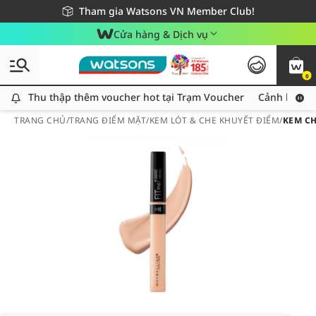
Giao hàng nhanh 24h - Áp dụng khu vực TP. Hồ Chí Minh
Miễn phí giao hàng cho đơn hàng từ 249,000Đ
Tham gia Watsons VN Member Club!
Cửa hàng & Dịch vụ
0
Thu thập thêm voucher hot tại Trạm Voucher
Thu thập thêm voucher hot tại Trạm Voucher
Cảnh báo An
TRANG CHỦ
/
TRANG ĐIỂM MẶT
/
KEM LÓT & CHE KHUYẾT ĐIỂM
/
KEM CH