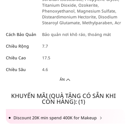
Titanium Dioxide, Ozokerite,
Phenoxyethanol, Magnesium Sulfate,
Disteardimonium Hectorite, Disodium
Stearoyl Glutamate, Methylparaben, Acr
Cách Bảo Quản
Bảo quản nơi khô ráo, thoáng mát
Chiều Rộng
7.7
Chiều Cao
17.5
Chiều Sâu
4.6
ẨN
KHUYẾN MÃI (QUÀ TẶNG CÓ SẴN KHI
CÒN HÀNG): (1)
Discount 20K min spend 400K for Makeup