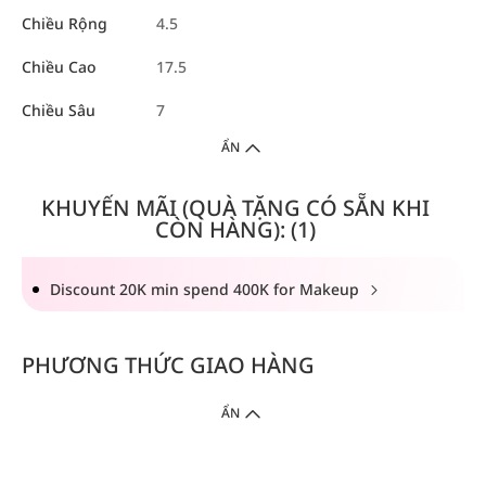
Chiều Rộng
4.5
Chiều Cao
17.5
Chiều Sâu
7
ẨN
KHUYẾN MÃI (QUÀ TẶNG CÓ SẴN KHI
CÒN HÀNG): (1)
Discount 20K min spend 400K for Makeup
PHƯƠNG THỨC GIAO HÀNG
ẨN