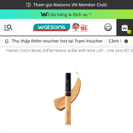
Giao hàng nhanh 24h - Áp dụng khu vực TP. Hồ Chí Minh
Miễn phí giao hàng cho đơn hàng từ 249,000Đ
Tham gia Watsons VN Member Club!
Cửa hàng & Dịch vụ
0
Thu thập thêm voucher hot tại Trạm Voucher
Thu thập thêm voucher hot tại Trạm Voucher
Cảnh báo An
TRANG CHỦ
/
TRANG ĐIỂM
/
TRANG ĐIỂM MẶT
/
KEM LÓT - CHE KHUYẾT 