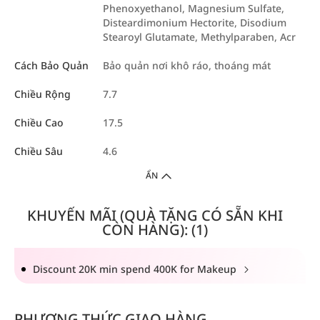
Phenoxyethanol, Magnesium Sulfate,
Disteardimonium Hectorite, Disodium
Stearoyl Glutamate, Methylparaben, Acr
Cách Bảo Quản
Bảo quản nơi khô ráo, thoáng mát
Chiều Rộng
7.7
Chiều Cao
17.5
Chiều Sâu
4.6
ẨN
KHUYẾN MÃI (QUÀ TẶNG CÓ SẴN KHI
CÒN HÀNG): (1)
Discount 20K min spend 400K for Makeup
PHƯƠNG THỨC GIAO HÀNG