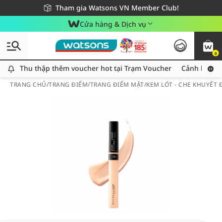
Giao hàng nhanh 24h - Áp dụng khu vực TP. Hồ Chí Minh
Miễn phí giao hàng cho đơn hàng từ 249,000Đ
Tham gia Watsons VN Member Club!
Cửa hàng & Dịch vụ
0
Thu thập thêm voucher hot tại Trạm Voucher
Thu thập thêm voucher hot tại Trạm Voucher
Cảnh báo An
TRANG CHỦ
/
TRANG ĐIỂM
/
TRANG ĐIỂM MẶT
/
KEM LÓT - CHE KHUYẾT 