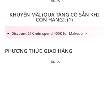
ẨN
KHUYẾN MÃI (QUÀ TẶNG CÓ SẴN KHI
CÒN HÀNG): (1)
Discount 20K min spend 400K for Makeup
PHƯƠNG THỨC GIAO HÀNG
ẨN