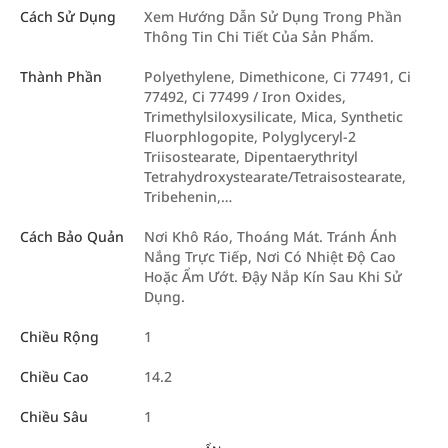
Cách Sử Dụng
Xem Hướng Dẫn Sử Dụng Trong Phần
Thông Tin Chi Tiết Của Sản Phẩm.
Thành Phần
Polyethylene, Dimethicone, Ci 77491, Ci
77492, Ci 77499 / Iron Oxides,
Trimethylsiloxysilicate, Mica, Synthetic
Fluorphlogopite, Polyglyceryl-2
Triisostearate, Dipentaerythrityl
Tetrahydroxystearate/Tetraisostearate,
Tribehenin,…
Cách Bảo Quản
Nơi Khô Ráo, Thoáng Mát. Tránh Ánh
Nắng Trực Tiếp, Nơi Có Nhiệt Độ Cao
Hoặc Ẩm Ướt. Đậy Nắp Kín Sau Khi Sử
Dụng.
Chiều Rộng
1
Chiều Cao
14.2
Chiều Sâu
1