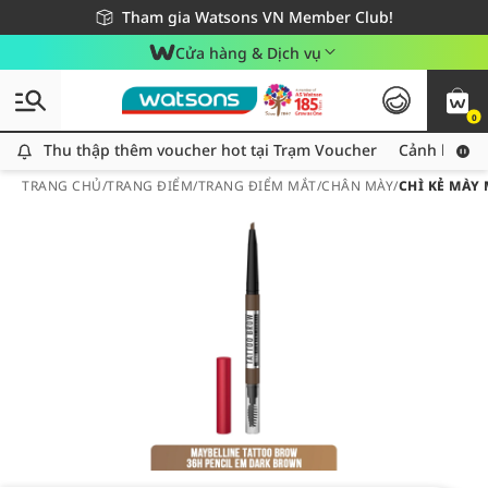
Giao hàng nhanh 24h - Áp dụng khu vực TP. Hồ Chí Minh
Miễn phí giao hàng cho đơn hàng từ 249,000Đ
Tham gia Watsons VN Member Club!
Cửa hàng & Dịch vụ
0
Thu thập thêm voucher hot tại Trạm Voucher
Thu thập thêm voucher hot tại Trạm Voucher
Cảnh báo An
TRANG CHỦ
/
TRANG ĐIỂM
/
TRANG ĐIỂM MẮT
/
CHÂN MÀY
/
CHÌ KẺ MÀY