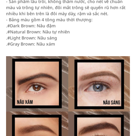
- Sản phẩm lâu trôi, không thấm nước, cho nét vẽ chuẩn
màu và trông tự nhiên, đôi mắt trông sẽ quyến rũ hơn rất
nhiều khi bên trên là đôi mày dày, rậm và sắc nét.
- Bảng màu gồm 4 tông màu thời thượng:
.#Dark Brown: Nâu đậm
.#Natural Brown: Nâu tự nhiên
.#Light Brown: Nâu sáng
.#Gray Brown: Nâu xám