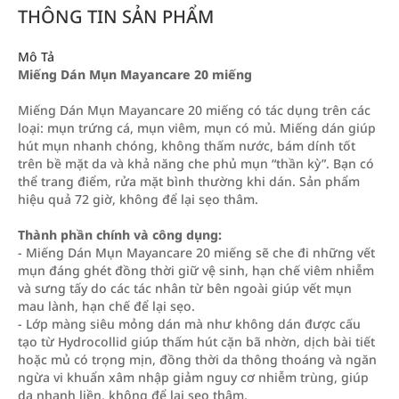
THÔNG TIN SẢN PHẨM
Mô Tả
Miếng Dán Mụn Mayancare 20 miếng
Miếng Dán Mụn Mayancare 20 miếng có tác dụng trên các
loại: mụn trứng cá, mụn viêm, mụn có mủ. Miếng dán giúp
hút mụn nhanh chóng, không thấm nước, bám dính tốt
trên bề mặt da và khả năng che phủ mụn “thần kỳ”. Bạn có
thể trang điểm, rửa mặt bình thường khi dán. Sản phẩm
hiệu quả 72 giờ, không để lại sẹo thâm.
Thành phần chính và công dụng:
- Miếng Dán Mụn Mayancare 20 miếng sẽ che đi những vết
mụn đáng ghét đồng thời giữ vệ sinh, hạn chế viêm nhiễm
và sưng tấy do các tác nhân từ bên ngoài giúp vết mụn
mau lành, hạn chế để lại sẹo.
- Lớp màng siêu mỏng dán mà như không dán được cấu
tạo từ Hydrocollid giúp thấm hút cặn bã nhờn, dịch bài tiết
hoặc mủ có trọng mịn, đồng thời da thông thoáng và ngăn
ngừa vi khuẩn xâm nhập giảm nguy cơ nhiễm trùng, giúp
da nhanh liền, không để lại sẹo thâm.