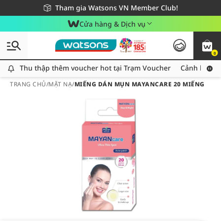
Giao hàng nhanh 24h - Áp dụng khu vực TP. Hồ Chí Minh
Miễn phí giao hàng cho đơn hàng từ 249,000Đ
Tham gia Watsons VN Member Club!
Cửa hàng & Dịch vụ
0
Thu thập thêm voucher hot tại Trạm Voucher
Thu thập thêm voucher hot tại Trạm Voucher
Cảnh báo An
TRANG CHỦ
/
MẶT NẠ
/
MIẾNG DÁN MỤN MAYANCARE 20 MIẾNG