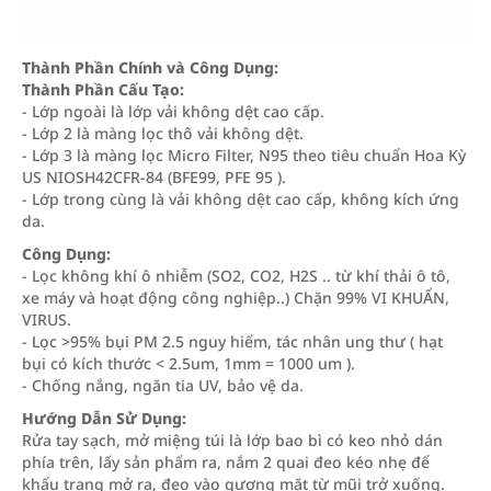
Thành Phần Chính và Công Dụng:
Thành Phần Cấu Tạo:
- Lớp ngoài là lớp vải không dệt cao cấp.
- Lớp 2 là màng lọc thô vải không dệt.
- Lớp 3 là màng lọc Micro Filter, N95 theo tiêu chuẩn Hoa Kỳ
US NIOSH42CFR-84 (BFE99, PFE 95 ).
- Lớp trong cùng là vải không dệt cao cấp, không kích ứng
da.
Công Dụng:
- Lọc không khí ô nhiễm (SO2, CO2, H2S .. từ khí thải ô tô,
xe máy và hoạt động công nghiệp..) Chặn 99% VI KHUẨN,
VIRUS.
- Lọc >95% bụi PM 2.5 nguy hiểm, tác nhân ung thư ( hạt
bụi có kích thước < 2.5um, 1mm = 1000 um ).
- Chống nắng, ngăn tia UV, bảo vệ da.
Hướng Dẫn Sử Dụng:
Rửa tay sạch, mở miệng túi là lớp bao bì có keo nhỏ dán
phía trên, lấy sản phẩm ra, nắm 2 quai đeo kéo nhẹ để
khẩu trang mở ra, đeo vào gương mặt từ mũi trở xuống.