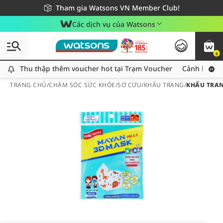
Giao hàng nhanh 24h - Áp dụng khu vực TP. Hồ Chí Minh
Miễn phí giao hàng cho đơn hàng từ 249,000Đ
Tham gia Watsons VN Member Club!
Các dịch vụ của Watsons
0
Thu thập thêm voucher hot tại Trạm Voucher
Thu thập thêm voucher hot tại Trạm Voucher
Cảnh báo An
TRANG CHỦ
/
CHĂM SÓC SỨC KHỎE
/
SƠ CỨU
/
KHẨU TRANG
/
KHẨU TRAN