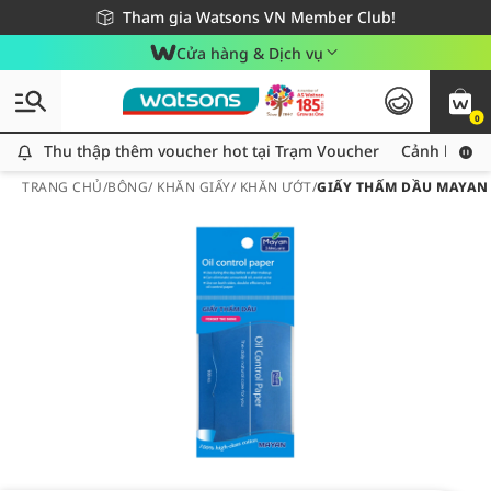
Giao hàng nhanh 24h - Áp dụng khu vực TP. Hồ Chí Minh
Miễn phí giao hàng cho đơn hàng từ 249,000Đ
Tham gia Watsons VN Member Club!
Cửa hàng & Dịch vụ
0
Thu thập thêm voucher hot tại Trạm Voucher
Thu thập thêm voucher hot tại Trạm Voucher
Cảnh báo An
TRANG CHỦ
/
BÔNG/ KHĂN GIẤY/ KHĂN ƯỚT
/
GIẤY THẤM DẦU MAYAN 1