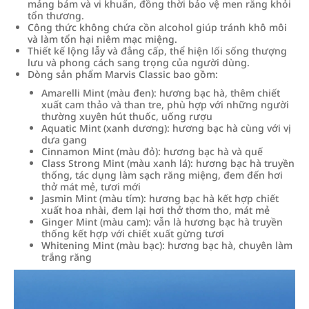
mảng bám và vi khuẩn, đồng thời bảo vệ men răng khỏi
tổn thương.
Công thức không chứa cồn alcohol giúp tránh khô môi
và làm tổn hại niêm mạc miệng.
Thiết kế lộng lẫy và đẳng cấp, thể hiện lối sống thượng
lưu và phong cách sang trọng của người dùng.
Dòng sản phẩm Marvis Classic bao gồm:
Amarelli Mint (màu đen): hương bạc hà, thêm chiết
xuất cam thảo và than tre, phù hợp với những người
thường xuyên hút thuốc, uống rượu
Aquatic Mint (xanh dương): hương bạc hà cùng với vị
dưa gang
Cinnamon Mint (màu đỏ): hương bạc hà và quế
Class Strong Mint (màu xanh lá): hương bạc hà truyền
thống, tác dụng làm sạch răng miệng, đem đến hơi
thở mát mẻ, tươi mới
Jasmin Mint (màu tím): hương bạc hà kết hợp chiết
xuất hoa nhài, đem lại hơi thở thơm tho, mát mẻ
Ginger Mint (màu cam): vẫn là hương bạc hà truyền
thống kết hợp với chiết xuất gừng tươi
Whitening Mint (màu bạc): hương bạc hà, chuyên làm
trắng răng