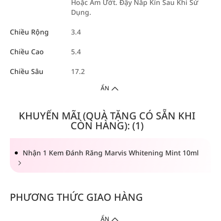
Hoặc Ẩm Ướt. Đậy Nắp Kín Sau Khi Sử
Dụng.
Chiều Rộng
3.4
Chiều Cao
5.4
Chiều Sâu
17.2
ẨN
KHUYẾN MÃI (QUÀ TẶNG CÓ SẴN KHI
CÒN HÀNG): (1)
Nhận 1 Kem Đánh Răng Marvis Whitening Mint 10ml
PHƯƠNG THỨC GIAO HÀNG
ẨN