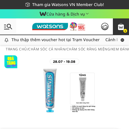
Giao hàng nhanh 24h - Áp dụng khu vực TP. Hồ Chí Minh
Miễn phí giao hàng cho đơn hàng từ 249,000Đ
Tham gia Watsons VN Member Club!
Cửa hàng & Dịch vụ
0
Thu thập thêm voucher hot tại Trạm Voucher
Thu thập thêm voucher hot tại Trạm Voucher
Cảnh báo An
TRANG CHỦ
/
CHĂM SÓC CÁ NHÂN
/
CHĂM SÓC RĂNG MIỆNG
/
KEM ĐÁN