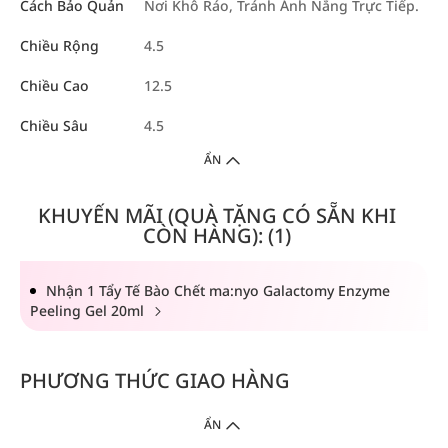
Cách Bảo Quản
Nơi Khô Ráo, Tránh Ánh Nắng Trực Tiếp.
Chiều Rộng
4.5
Chiều Cao
12.5
Chiều Sâu
4.5
ẨN
KHUYẾN MÃI (QUÀ TẶNG CÓ SẴN KHI
CÒN HÀNG): (1)
Nhận 1 Tẩy Tế Bào Chết ma:nyo Galactomy Enzyme
Peeling Gel 20ml
PHƯƠNG THỨC GIAO HÀNG
ẨN