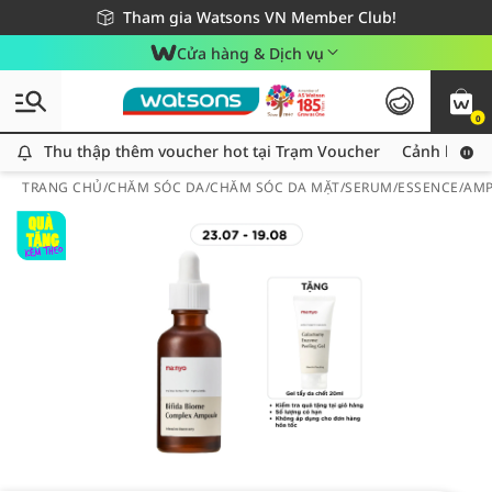
Giao hàng nhanh 24h - Áp dụng khu vực TP. Hồ Chí Minh
Miễn phí giao hàng cho đơn hàng từ 249,000Đ
Tham gia Watsons VN Member Club!
Cửa hàng & Dịch vụ
0
Thu thập thêm voucher hot tại Trạm Voucher
Thu thập thêm voucher hot tại Trạm Voucher
Cảnh báo An
TRANG CHỦ
/
CHĂM SÓC DA
/
CHĂM SÓC DA MẶT
/
SERUM/ESSENCE/AM