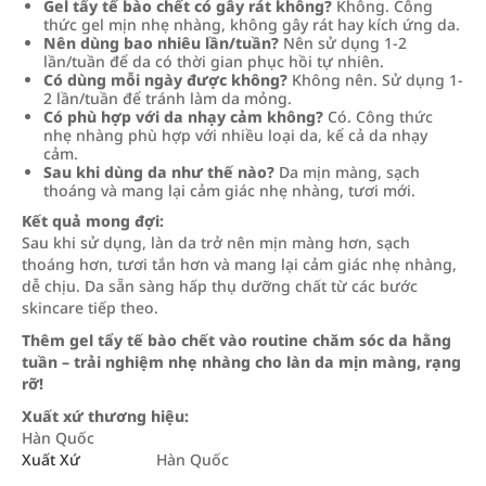
Gel tẩy tế bào chết có gây rát không?
Không. Công
thức gel mịn nhẹ nhàng, không gây rát hay kích ứng da.
Nên dùng bao nhiêu lần/tuần?
Nên sử dụng 1-2
lần/tuần để da có thời gian phục hồi tự nhiên.
Có dùng mỗi ngày được không?
Không nên. Sử dụng 1-
2 lần/tuần để tránh làm da mỏng.
Có phù hợp với da nhạy cảm không?
Có. Công thức
nhẹ nhàng phù hợp với nhiều loại da, kể cả da nhạy
cảm.
Sau khi dùng da như thế nào?
Da mịn màng, sạch
thoáng và mang lại cảm giác nhẹ nhàng, tươi mới.
Kết quả mong đợi:
Sau khi sử dụng, làn da trở nên mịn màng hơn, sạch
thoáng hơn, tươi tắn hơn và mang lại cảm giác nhẹ nhàng,
dễ chịu. Da sẵn sàng hấp thụ dưỡng chất từ các bước
skincare tiếp theo.
Thêm gel tẩy tế bào chết vào routine chăm sóc da hằng
tuần – trải nghiệm nhẹ nhàng cho làn da mịn màng, rạng
rỡ!
Xuất xứ thương hiệu:
Hàn Quốc
Xuất Xứ
Hàn Quốc