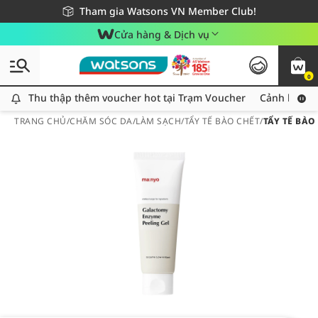
Giao hàng nhanh 24h - Áp dụng khu vực TP. Hồ Chí Minh
Miễn phí giao hàng cho đơn hàng từ 249,000Đ
Tham gia Watsons VN Member Club!
Cửa hàng & Dịch vụ
0
Thu thập thêm voucher hot tại Trạm Voucher
Thu thập thêm voucher hot tại Trạm Voucher
Cảnh báo An
TRANG CHỦ
/
CHĂM SÓC DA
/
LÀM SẠCH
/
TẨY TẾ BÀO CHẾT
/
TẨY TẾ BÀ