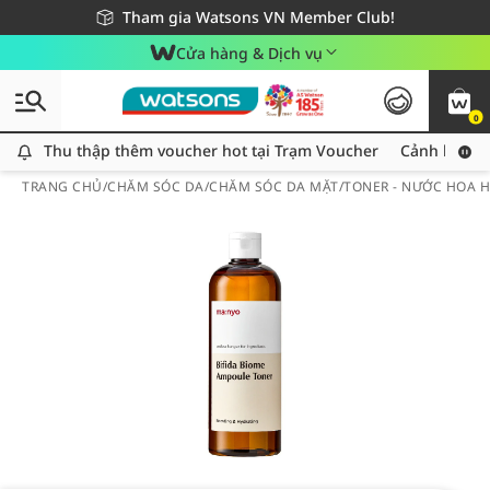
Giao hàng nhanh 24h - Áp dụng khu vực TP. Hồ Chí Minh
Miễn phí giao hàng cho đơn hàng từ 249,000Đ
Tham gia Watsons VN Member Club!
Cửa hàng & Dịch vụ
0
Thu thập thêm voucher hot tại Trạm Voucher
Thu thập thêm voucher hot tại Trạm Voucher
Cảnh báo An
TRANG CHỦ
/
CHĂM SÓC DA
/
CHĂM SÓC DA MẶT
/
TONER - NƯỚC HOA 