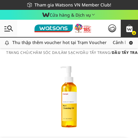
Giao hàng nhanh 24h - Áp dụng khu vực TP. Hồ Chí Minh
Miễn phí giao hàng cho đơn hàng từ 249,000Đ
Tham gia Watsons VN Member Club!
Cửa hàng & Dịch vụ
0
Thu thập thêm voucher hot tại Trạm Voucher
Thu thập thêm voucher hot tại Trạm Voucher
Cảnh báo An
TRANG CHỦ
/
CHĂM SÓC DA
/
LÀM SẠCH
/
DẦU TẨY TRANG
/
DẦU TẨY TR