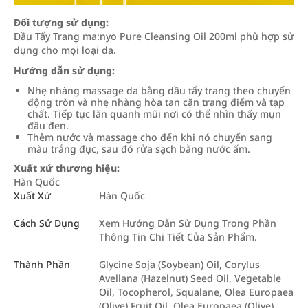
Đối tượng sử dụng:
Dầu Tẩy Trang ma:nyo Pure Cleansing Oil 200ml phù hợp sử
dụng cho mọi loại da.
Hướng dẫn sử dụng:
Nhẹ nhàng massage da bằng dầu tẩy trang theo chuyển
động tròn và nhẹ nhàng hòa tan cặn trang điểm và tạp
chất. Tiếp tục lăn quanh mũi nơi có thể nhìn thấy mụn
đầu đen.
Thêm nước và massage cho đến khi nó chuyển sang
màu trắng đục, sau đó rửa sạch bằng nước ấm.
Xuất xứ thương hiệu:
Hàn Quốc
Xuất Xứ
Hàn Quốc
Cách Sử Dụng
Xem Hướng Dẫn Sử Dụng Trong Phần
Thông Tin Chi Tiết Của Sản Phẩm.
Thành Phần
Glycine Soja (Soybean) Oil, Corylus
Avellana (Hazelnut) Seed Oil, Vegetable
Oil, Tocopherol, Squalane, Olea Europaea
(Olive) Fruit Oil, Olea Europaea (Olive)