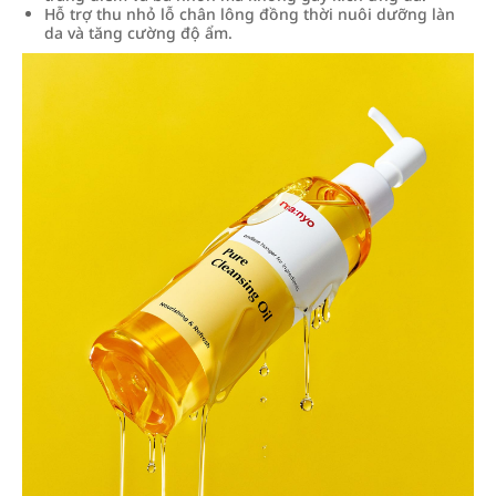
Hỗ trợ thu nhỏ lỗ chân lông đồng thời nuôi dưỡng làn
da và tăng cường độ ẩm.