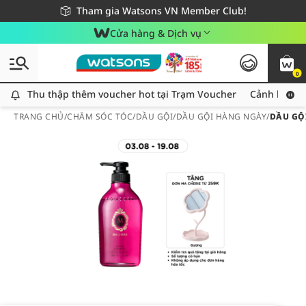
Giao hàng nhanh 24h - Áp dụng khu vực TP. Hồ Chí Minh
Miễn phí giao hàng cho đơn hàng từ 249,000Đ
Tham gia Watsons VN Member Club!
Cửa hàng & Dịch vụ
0
Thu thập thêm voucher hot tại Trạm Voucher
Thu thập thêm voucher hot tại Trạm Voucher
Cảnh báo An
TRANG CHỦ
/
CHĂM SÓC TÓC
/
DẦU GỘI
/
DẦU GỘI HÀNG NGÀY
/
DẦU GỘ