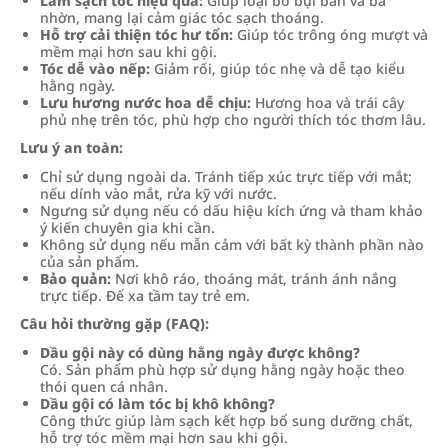
Làm sạch tóc hiệu quả:
Giúp loại bỏ bụi bẩn và bã
nhờn, mang lại cảm giác tóc sạch thoáng.
Hỗ trợ cải thiện tóc hư tổn:
Giúp tóc trông óng mượt và
mềm mại hơn sau khi gội.
Tóc dễ vào nếp:
Giảm rối, giúp tóc nhẹ và dễ tạo kiểu
hằng ngày.
Lưu hương nước hoa dễ chịu:
Hương hoa và trái cây
phủ nhẹ trên tóc, phù hợp cho người thích tóc thơm lâu.
Lưu ý an toàn:
Chỉ sử dụng ngoài da. Tránh tiếp xúc trực tiếp với mắt;
nếu dính vào mắt, rửa kỹ với nước.
Ngưng sử dụng nếu có dấu hiệu kích ứng và tham khảo
ý kiến chuyên gia khi cần.
Không sử dụng nếu mẫn cảm với bất kỳ thành phần nào
của sản phẩm.
Bảo quản:
Nơi khô ráo, thoáng mát, tránh ánh nắng
trực tiếp. Để xa tầm tay trẻ em.
Câu hỏi thường gặp (FAQ):
Dầu gội này có dùng hằng ngày được không?
Có. Sản phẩm phù hợp sử dụng hằng ngày hoặc theo
thói quen cá nhân.
Dầu gội có làm tóc bị khô không?
Công thức giúp làm sạch kết hợp bổ sung dưỡng chất,
hỗ trợ tóc mềm mại hơn sau khi gội.