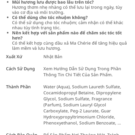
Mùi hương lưu được bao lâu trên tóc?
Hương thơm nhẹ nhàng có thể lưu lại trong ngày, tùy
vào cơ địa và môi trường.
Có thể dùng cho tóc nhuộm không?
Có thể sử dụng cho tóc nhuộm; cảm nhận có thể khác
nhau tùy tình trạng tóc.
Nên kết hợp với sản phẩm nào để chăm sóc tóc tốt
hơn?
Có thể kết hợp cùng dầu xả Ma Chérie để tăng hiệu quả
làm mềm và lưu hương.
Xuất Xứ
Nhật Bản
Cách Sử Dụng
Xem Hướng Dẫn Sử Dụng Trong Phần
Thông Tin Chi Tiết Của Sản Phẩm.
Thành Phần
Water (Aqua), Sodium Laureth Sulfate,
Cocamidopropyl Betaine, Dipropylene
Glycol, Sodium Sulfate, Fragrance
(Parfum), Sodium Lauryl Glycol
Carboxylate, Peg-2 Laurate, Guar
Hydroxypropyltrimonium Chloride,
Phenoxyethanol, Sodium Benzoate, …
Cách Bảo Quản
Để Sản Phẩm Nơi Thoáng Mát, Tránh