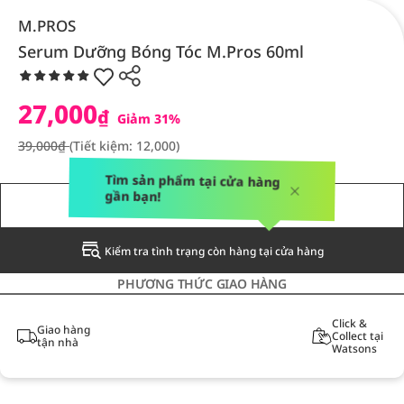
M.PROS
Serum Dưỡng Bóng Tóc M.Pros 60ml
27,000
₫
Giảm 31%
39,000₫
(Tiết kiệm: 12,000)
Tìm sản phẩm tại cửa hàng
gần bạn!
THÔNG BÁO CHO TÔI
Kiểm tra tình trạng còn hàng tại cửa hàng
PHƯƠNG THỨC GIAO HÀNG
Click &
Giao hàng
Collect tại
tận nhà
Watsons