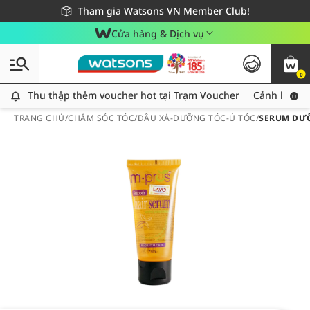
Giao hàng nhanh 24h - Áp dụng khu vực TP. Hồ Chí Minh
Miễn phí giao hàng cho đơn hàng từ 249,000Đ
Tham gia Watsons VN Member Club!
Cửa hàng & Dịch vụ
0
Thu thập thêm voucher hot tại Trạm Voucher
Thu thập thêm voucher hot tại Trạm Voucher
Cảnh báo An
TRANG CHỦ
/
CHĂM SÓC TÓC
/
DẦU XẢ-DƯỠNG TÓC-Ủ TÓC
/
SERUM DƯỠ