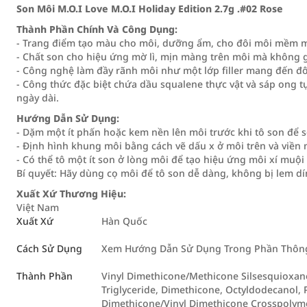
Son Môi M.O.I Love M.O.I Holiday Edition 2.7g .#02 Rose
Thành Phần Chính Và Công Dụng:
- Trang điểm tạo màu cho môi, dưỡng ẩm, cho đôi môi mềm m
- Chất son cho hiệu ứng mờ lì, mịn màng trên môi mà không 
- Công nghệ làm đầy rãnh môi như một lớp filler mang đến đ
- Công thức đặc biệt chứa dầu squalene thực vật và sáp ong 
ngày dài.
Hướng Dẫn Sử Dụng:
- Dặm một ít phấn hoặc kem nền lên môi trước khi tô son để 
- Định hình khung môi bằng cách vẽ dấu x ở môi trên và viền 
- Có thể tô một ít son ở lòng môi để tạo hiệu ứng môi xí muội 
Bí quyết: Hãy dùng cọ môi để tô son dễ dàng, không bị lem dí
Xuất Xứ Thương Hiệu:
Việt Nam
Xuất Xứ
Hàn Quốc
Cách Sử Dụng
Xem Hướng Dẫn Sử Dụng Trong Phần Thông 
Thành Phần
Vinyl Dimethicone/Methicone Silsesquioxane
Triglyceride, Dimethicone, Octyldodecanol, P
Dimethicone/Vinyl Dimethicone Crosspolyme