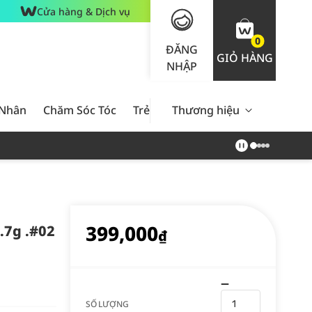
Cửa hàng & Dịch vụ
0
ĐĂNG
GIỎ HÀNG
NHẬP
 Nhân
Chăm Sóc Tóc
Trẻ Em
Thương hiệu
Nam Giới
Chăm Sóc 
399,000
.7g .#02
₫
SỐ LƯỢNG