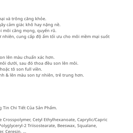
ại và trông căng khỏe.
gây cảm giác khô hay nặng nề.
ôi môi căng mọng, quyến rũ.
tự nhiên, cung cấp độ ẩm tối ưu cho môi mềm mại suốt
son lên màu chuẩn xác hơn.
môi dưới, sau đó thoa đều son lên môi.
hoặc tô son full viền.
nh & lên màu son tự nhiên, trẻ trung hơn.
Tin Chi Tiết Của Sản Phẩm.
 Crosspolymer, Cetyl Ethylhexanoate, Caprylic/Capric
olyglyceryl-2 Triisostearate, Beeswax, Squalane,
r, Ceresin, …