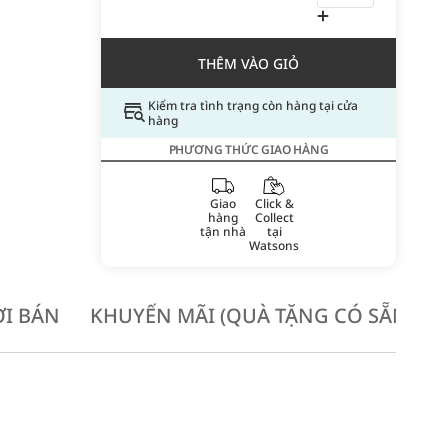
THÊM VÀO GIỎ
Kiểm tra tình trạng còn hàng tại cửa
hàng
PHƯƠNG THỨC GIAO HÀNG
Giao
Click &
hàng
Collect
tận nhà
tại
Watsons
I BÁN
KHUYẾN MÃI (QUÀ TẶNG CÓ SẴN KH