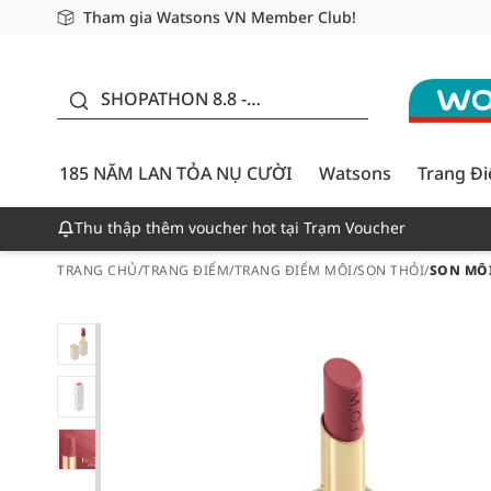
Tham gia Watsons VN Member Club!
Miễn phí giao hàng cho đơn hàng từ 249,000Đ
Giao hàng nhanh 24h - Áp dụng khu vực TP. Hồ Chí M
185 NĂM LAN TỎA NỤ
CƯỜI - GIẢM ĐẾN
SHOPATHON 8.8 -
50%
DEAL ĐỈNH
185 NĂM LAN TỎA NỤ CƯỜI
Watsons
Trang Đ
Thu thập thêm voucher hot tại Trạm Voucher
TRANG CHỦ
/
TRANG ĐIỂM
/
TRANG ĐIỂM MÔI
/
SON THỎI
/
SON MÔI