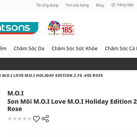
inh
Tiếng Việt
Tải ứng dụng
Tìm cửa hàng
Blog
iểm
Chăm Sóc Da
Chăm Sóc Sức Khỏe
Chăm Sóc Cá
 M.O.I LOVE M.O.I HOLIDAY EDITION 2.7G .#02 ROSE
M.O.I
Son Môi M.O.I Love M.O.I Holiday Edition 2
Rose