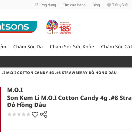
inh
Tiếng Việt
Tải ứng dụng
Tìm cửa hàng
Blog
iểm
Chăm Sóc Da
Chăm Sóc Sức Khỏe
Chăm Sóc Cá
 LÌ M.O.I COTTON CANDY 4G .#8 STRAWBERRY ĐỎ HỒNG DÂU
M.O.I
Son Kem Lì M.O.I Cotton Candy 4g .#8 Str
Đỏ Hồng Dâu