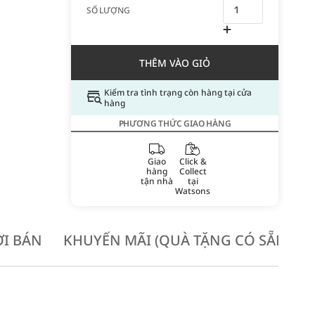
SỐ LƯỢNG
THÊM VÀO GIỎ
Kiểm tra tình trạng còn hàng tại cửa
hàng
PHƯƠNG THỨC GIAO HÀNG
Giao
Click &
hàng
Collect
tận nhà
tại
Watsons
I BÁN
KHUYẾN MÃI (QUÀ TẶNG CÓ SẴN KH