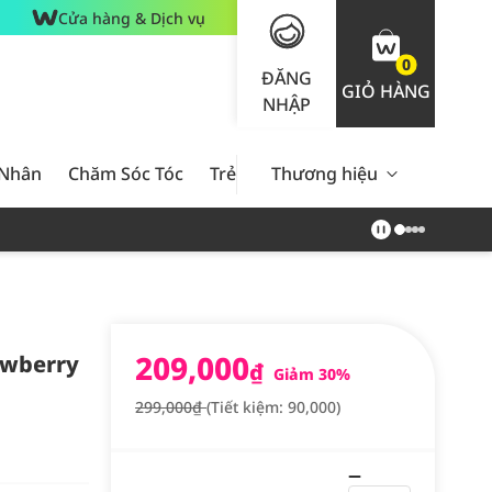
Cửa hàng & Dịch vụ
0
ĐĂNG
GIỎ HÀNG
NHẬP
 Nhân
Chăm Sóc Tóc
Trẻ Em
Thương hiệu
Nam Giới
Chăm Sóc 
209,000
awberry
₫
Giảm 30%
299,000₫
(Tiết kiệm: 90,000)