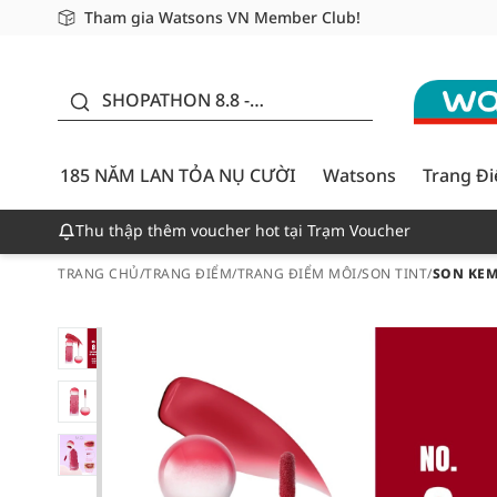
Tham gia Watsons VN Member Club!
Miễn phí giao hàng cho đơn hàng từ 249,000Đ
Giao hàng nhanh 24h - Áp dụng khu vực TP. Hồ Chí M
185 NĂM LAN TỎA NỤ
CƯỜI - GIẢM ĐẾN
SHOPATHON 8.8 -
50%
DEAL ĐỈNH
185 NĂM LAN TỎA NỤ CƯỜI
Watsons
Trang Đ
Thu thập thêm voucher hot tại Trạm Voucher
TRANG CHỦ
/
TRANG ĐIỂM
/
TRANG ĐIỂM MÔI
/
SON TINT
/
SON KEM