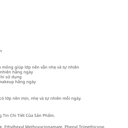
n
u mỏng giúp lớp nền vẫn nhẹ và tự nhiên
ự nhiên hằng ngày
khi sử dụng
 makeup hằng ngày
có lớp nền mịn, nhẹ và tự nhiên mỗi ngày.
Tin Chi Tiết Của Sản Phẩm.
de, Ethylhexyl Methoxycinnamate, Phenyl Trimethicone,