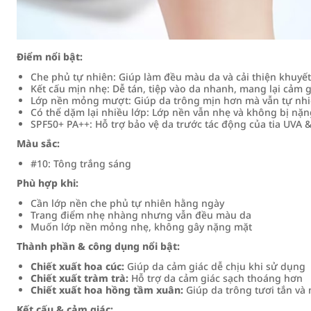
Điểm nổi bật:
Che phủ tự nhiên: Giúp làm đều màu da và cải thiện khuy
Kết cấu mịn nhẹ: Dễ tán, tiệp vào da nhanh, mang lại cảm g
Lớp nền mỏng mượt: Giúp da trông mịn hơn mà vẫn tự nh
Có thể dặm lại nhiều lớp: Lớp nền vẫn nhẹ và không bị nặ
SPF50+ PA++: Hỗ trợ bảo vệ da trước tác động của tia UVA 
Màu sắc:
#10: Tông trắng sáng
Phù hợp khi:
Cần lớp nền che phủ tự nhiên hằng ngày
Trang điểm nhẹ nhàng nhưng vẫn đều màu da
Muốn lớp nền mỏng nhẹ, không gây nặng mặt
Thành phần & công dụng nổi bật:
Chiết xuất hoa cúc:
Giúp da cảm giác dễ chịu khi sử dụng
Chiết xuất tràm trà:
Hỗ trợ da cảm giác sạch thoáng hơn
Chiết xuất hoa hồng tầm xuân:
Giúp da trông tươi tắn v
Kết cấu & cảm giác: