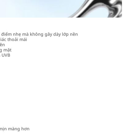
ết điểm nhẹ mà không gây dày lớp nền
iác thoải mái
iên
ng mặt
& UVB
à mịn màng hơn