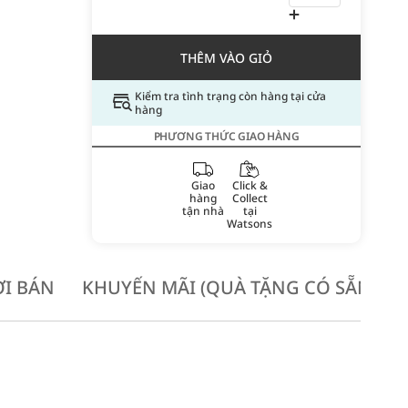
THÊM VÀO GIỎ
Kiểm tra tình trạng còn hàng tại cửa
hàng
PHƯƠNG THỨC GIAO HÀNG
Giao
Click &
hàng
Collect
tận nhà
tại
Watsons
I BÁN
KHUYẾN MÃI (QUÀ TẶNG CÓ SẴN KH