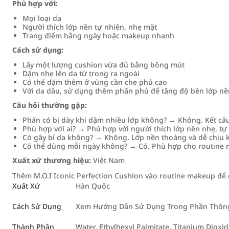
Phù hợp với:
Mọi loại da
Người thích lớp nền tự nhiên, nhẹ mặt
Trang điểm hằng ngày hoặc makeup nhanh
Cách sử dụng:
Lấy một lượng cushion vừa đủ bằng bông mút
Dặm nhẹ lên da từ trong ra ngoài
Có thể dặm thêm ở vùng cần che phủ cao
Với da dầu, sử dụng thêm phấn phủ để tăng độ bền lớp nề
Câu hỏi thường gặp:
Phấn có bị dày khi dặm nhiều lớp không? → Không. Kết cấ
Phù hợp với ai? → Phù hợp với người thích lớp nền nhẹ, t
Có gây bí da không? → Không. Lớp nền thoáng và dễ chịu 
Có thể dùng mỗi ngày không? → Có. Phù hợp cho routine
Xuất xứ thương hiệu:
Việt Nam
Thêm M.O.I Iconic Perfection Cushion vào routine makeup để 
Xuất Xứ
Hàn Quốc
Cách Sử Dụng
Xem Hướng Dẫn Sử Dụng Trong Phần Thông 
Thành Phần
Water, Ethylhexyl Palmitate, Titanium Dioxi