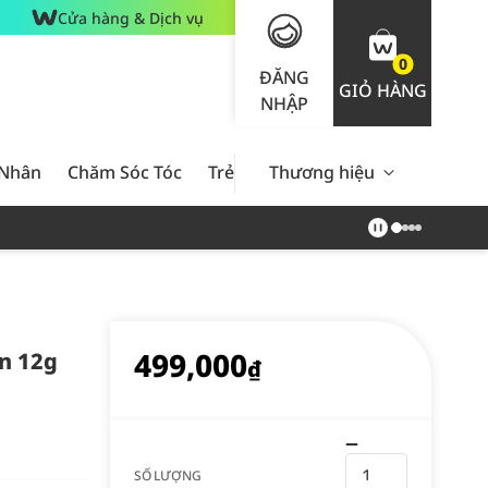
Cửa hàng & Dịch vụ
0
ĐĂNG
GIỎ HÀNG
NHẬP
 Nhân
Chăm Sóc Tóc
Trẻ Em
Thương hiệu
Nam Giới
Chăm Sóc 
499,000
n 12g
₫
SỐ LƯỢNG