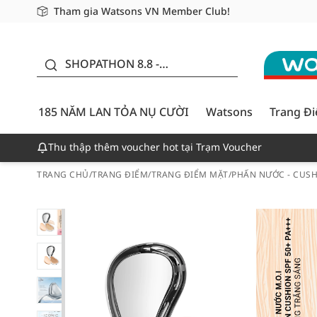
Tham gia Watsons VN Member Club!
Miễn phí giao hàng cho đơn hàng từ 249,000Đ
Giao hàng nhanh 24h - Áp dụng khu vực TP. Hồ Chí M
185 NĂM LAN TỎA NỤ
CƯỜI - GIẢM ĐẾN
SHOPATHON 8.8 -
50%
DEAL ĐỈNH
185 NĂM LAN TỎA NỤ CƯỜI
Watsons
Trang Đ
Thu thập thêm voucher hot tại Trạm Voucher
TRANG CHỦ
/
TRANG ĐIỂM
/
TRANG ĐIỂM MẶT
/
PHẤN NƯỚC - CUS