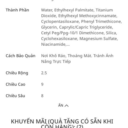
Thành Phần
Water, Ethylhexyl Palmitate, Titanium
Dioxide, Ethylhexyl Methoxycinnamate,
Cyclopentasiloxane, Phenyl Trimethicone,
Glycerin, Caprylic/Capric Triglyceride,
Cetyl Peg/Ppg-10/1 Dimethicone, Silica,
Cyclohexasiloxane, Magnesium Sulfate,
Niacinamide,…
Cách Bảo Quản
Nơi Khô Ráo, Thoáng Mát. Tránh Ánh
Nắng Trực Tiếp
Chiều Rộng
2.5
Chiều Cao
9
Chiều Sâu
8
ẨN
KHUYẾN MÃI (QUÀ TẶNG CÓ SẴN KHI
CÒN HÀNG): (2)