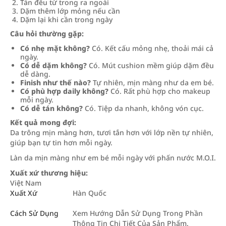
Tán đều từ trong ra ngoài
Dặm thêm lớp mỏng nếu cần
Dặm lại khi cần trong ngày
Câu hỏi thường gặp:
Có nhẹ mặt không?
Có. Kết cấu mỏng nhẹ, thoải mái cả
ngày.
Có dễ dặm không?
Có. Mút cushion mềm giúp dặm đều
dễ dàng.
Finish như thế nào?
Tự nhiên, mịn màng như da em bé.
Có phù hợp daily không?
Có. Rất phù hợp cho makeup
mỗi ngày.
Có dễ tán không?
Có. Tiệp da nhanh, không vón cục.
Kết quả mong đợi:
Da trông mịn màng hơn, tươi tắn hơn với lớp nền tự nhiên,
giúp bạn tự tin hơn mỗi ngày.
Làn da mịn màng như em bé mỗi ngày với phấn nước M.O.I.
Xuất xứ thương hiệu:
Việt Nam
Xuất Xứ
Hàn Quốc
Cách Sử Dụng
Xem Hướng Dẫn Sử Dụng Trong Phần
Thông Tin Chi Tiết Của Sản Phẩm.