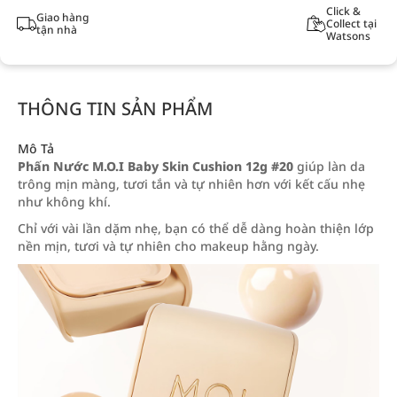
Click &
Giao hàng
Collect tại
tận nhà
Watsons
THÔNG TIN SẢN PHẨM
Mô Tả
Phấn Nước M.O.I Baby Skin Cushion 12g #20
giúp làn da
trông mịn màng, tươi tắn và tự nhiên hơn với kết cấu nhẹ
như không khí.
Chỉ với vài lần dặm nhẹ, bạn có thể dễ dàng hoàn thiện lớp
nền mịn, tươi và tự nhiên cho makeup hằng ngày.