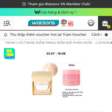
Giao hàng nhanh 24h - Áp dụng khu vực TP. Hồ Chí Minh
Miễn phí giao hàng cho đơn hàng từ 249,000Đ
Tham gia Watsons VN Member Club!
Cửa hàng & Dịch vụ
0
Thu thập thêm voucher hot tại Trạm Voucher
Thu thập thêm voucher hot tại Trạm Voucher
Cảnh báo An
TRANG CHỦ
/
TRANG ĐIỂM
/
TRANG ĐIỂM MẶT
/
PHẤN NƯỚC - CUSHION
/