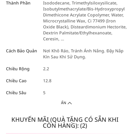
Thành Phần
Isododecane, Trimethylsiloxysilicate,
Isobutylmethacrylate/Bis-Hydroxypropyl
Dimethicone Acrylate Copolymer, Water,
Microcrystalline Wax, Ci 77499 (Iron
Oxide Black), Disteardimonium Hectorite,
Dextrin Palmitate/Ethylhexanoate,
Ceresin, …
Cách Bảo Quản
Nơi Khô Ráo, Tránh Ánh Nắng. Đậy Nắp
Kín Sau Khi Sử Dụng.
Chiều Rộng
2.2
Chiều Cao
12.8
Chiều Sâu
5
ẨN
KHUYẾN MÃI (QUÀ TẶNG CÓ SẴN KHI
CÒN HÀNG): (2)