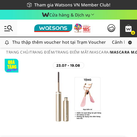
Giao hàng nhanh 24h - Áp dụng khu vực TP. Hồ Chí Minh
Miễn phí giao hàng cho đơn hàng từ 249,000Đ
Tham gia Watsons VN Member Club!
Cửa hàng & Dịch vụ
0
Thu thập thêm voucher hot tại Trạm Voucher
Thu thập thêm voucher hot tại Trạm Voucher
Cảnh báo An
TRANG CHỦ
/
TRANG ĐIỂM
/
TRANG ĐIỂM MẮT
/
MASCARA
/
MASCARA M.O