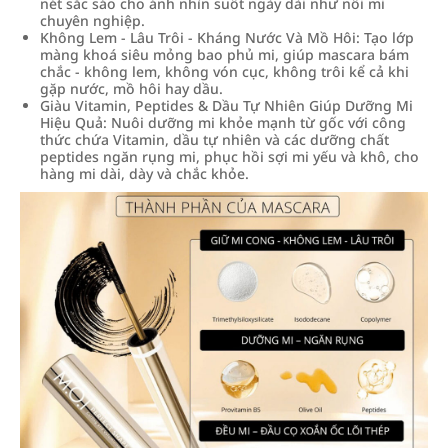
nét sắc sảo cho ánh nhìn suốt ngày dài như nối mi
chuyên nghiệp.
Không Lem - Lâu Trôi - Kháng Nước Và Mồ Hôi: Tạo lớp
màng khoá siêu mỏng bao phủ mi, giúp mascara bám
chắc - không lem, không vón cục, không trôi kể cả khi
gặp nước, mồ hôi hay dầu.
Giàu Vitamin, Peptides & Dầu Tự Nhiên Giúp Dưỡng Mi
Hiệu Quả: Nuôi dưỡng mi khỏe mạnh từ gốc với công
thức chứa Vitamin, dầu tự nhiên và các dưỡng chất
peptides ngăn rụng mi, phục hồi sợi mi yếu và khô, cho
hàng mi dài, dày và chắc khỏe.