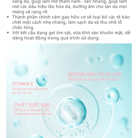
sáng da, giúp làm mờ thâm nám - tàn nhang, giúp làm
mờ các dấu hiệu lão hóa da, dưỡng ẩm cho làn da mịn
màng và rạng rỡ.
Thành phần chính cám gạo hữu cơ sẽ loại bỏ các tế bào
chết một cách nhẹ nhàng, làm sạch da và thu nhỏ lỗ
chân lông.
Với kết cấu dạng gel ôm sát, vừa khít vào khuôn mặt, dễ
dàng hoạt động trong quá trình sử dụng.