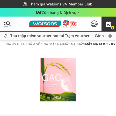
Giao hàng nhanh 24h - Áp dụng khu vực TP. Hồ Chí Minh
Miễn phí giao hàng cho đơn hàng từ 249,000Đ
Tham gia Watsons VN Member Club!
Cửa hàng & Dịch vụ
0
Thu thập thêm voucher hot tại Trạm Voucher
Thu thập thêm voucher hot tại Trạm Voucher
Cảnh báo An
TRANG CHỦ
/
CHĂM SÓC DA
/
MẶT NẠ
/
MẶT NẠ GIẤY
/
MẶT NẠ M.O.I - H