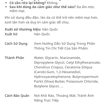
Có cần rửa lại không?
Không.
Sau khi dùng da cảm giác như thế nào?
Da ẩm mịn,
mềm mại.
Khi sử dụng đều đặn, làn da có thể trở nên mềm mại hơn,
tươi tắn hơn và duy trì cảm giác dễ chịu.
Xuất xứ thương hiệu:
Hàn Quốc
Xuất Xứ
Hàn Quốc
Cách Sử Dụng
Xem Hướng Dẫn Sử Dụng Trong Phần
Thông Tin Chi Tiết Của Sản Phẩm.
Thành Phần
Water, Glycerin, Niacinamide,
Dipropylene Glycol, Cetyl Ethylhexanoate,
Chondrus Crispus, Ceratonia Siliqua
(Carob) Gum, 1,2-Hexanediol,
Hydroxyacetophenone, Butyrospermum
Parkii (Shea) Butter, Potassium Chloride,
Butylene Glycol, …
Cách Bảo Quản
Nơi Khô Ráo, Thoáng Mát. Tránh Ánh
Nắng Trực Tiếp