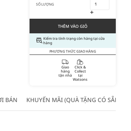
SỐ LƯỢNG
THÊM VÀO GIỎ
Kiểm tra tình trạng còn hàng tại cửa
hàng
PHƯƠNG THỨC GIAO HÀNG
Giao
Click &
hàng
Collect
tận nhà
tại
Watsons
I BÁN
KHUYẾN MÃI (QUÀ TẶNG CÓ SẴN KH