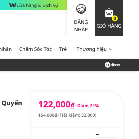
Cửa hàng & Dịch vụ
0
ĐĂNG
GIỎ HÀNG
NHẬP
 Nhân
Chăm Sóc Tóc
Trẻ Em
Thương hiệu
Nam Giới
Chăm Sóc 
122,000
n Quyến
₫
Giảm 21%
154,000₫
(Tiết kiệm: 32,000)