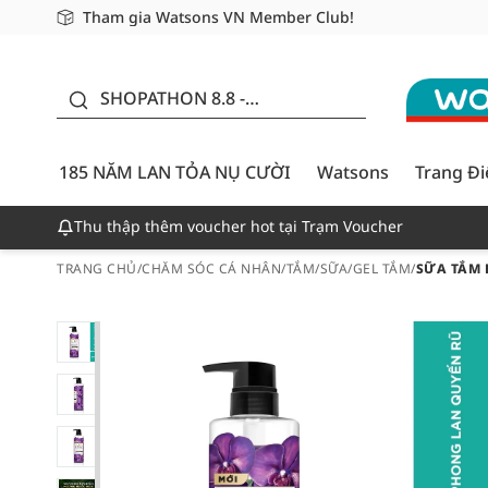
Tham gia Watsons VN Member Club!
Miễn phí giao hàng cho đơn hàng từ 249,000Đ
Giao hàng nhanh 24h - Áp dụng khu vực TP. Hồ Chí M
185 NĂM LAN TỎA NỤ
CƯỜI - GIẢM ĐẾN
SHOPATHON 8.8 -
50%
DEAL ĐỈNH
185 NĂM LAN TỎA NỤ CƯỜI
Watsons
Trang Đ
Thu thập thêm voucher hot tại Trạm Voucher
TRANG CHỦ
/
CHĂM SÓC CÁ NHÂN
/
TẮM
/
SỮA/GEL TẮM
/
SỮA TẮM 