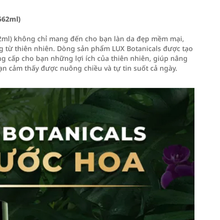
562ml)
2ml) không chỉ mang đến cho bạn làn da đẹp mềm mại,
g từ thiên nhiên. Dòng sản phẩm LUX Botanicals được tạo
g cấp cho bạn những lợi ích của thiên nhiên, giúp nâng
ạn cảm thấy được nuông chiều và tự tin suốt cả ngày.