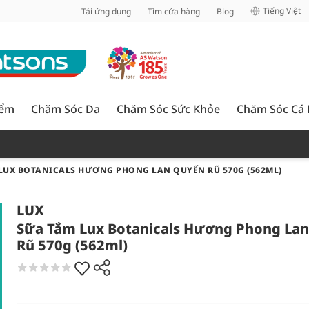
inh
Tiếng Việt
Tải ứng dụng
Tìm cửa hàng
Blog
iểm
Chăm Sóc Da
Chăm Sóc Sức Khỏe
Chăm Sóc Cá
LUX BOTANICALS HƯƠNG PHONG LAN QUYẾN RŨ 570G (562ML)
LUX
Sữa Tắm Lux Botanicals Hương Phong La
Rũ 570g (562ml)