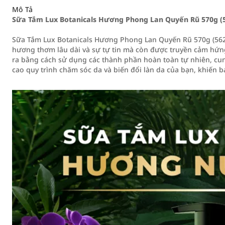
Mô Tả
Sữa Tắm Lux Botanicals Hương Phong Lan Quyến Rũ 570g (
Sữa Tắm Lux Botanicals Hương Phong Lan Quyến Rũ 570g (56
hương thơm lâu dài và sự tự tin mà còn được truyền cảm hứn
ra bằng cách sử dụng các thành phần hoàn toàn tự nhiên, cun
cao quy trình chăm sóc da và biến đổi làn da của bạn, khiến b