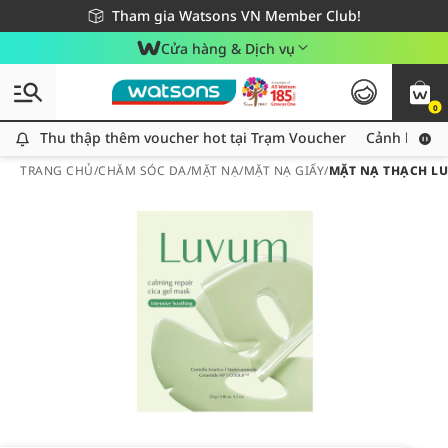
Giao hàng nhanh 24h - Áp dụng khu vực TP. Hồ Chí Minh
Miễn phí giao hàng cho đơn hàng từ 249,000Đ
Tham gia Watsons VN Member Club!
Cửa hàng & Dịch vụ
0
Thu thập thêm voucher hot tại Trạm Voucher
Thu thập thêm voucher hot tại Trạm Voucher
Cảnh báo An
TRANG CHỦ
/
CHĂM SÓC DA
/
MẶT NẠ
/
MẶT NẠ GIẤY
/
MẶT NẠ THẠCH LU