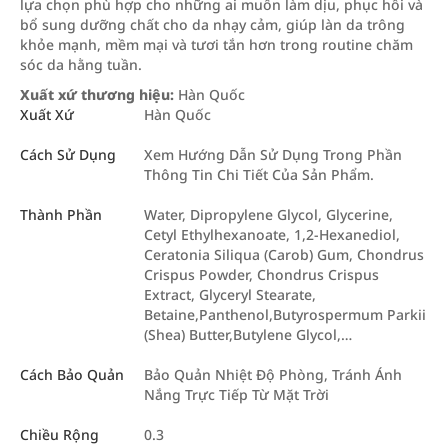
lựa chọn phù hợp cho những ai muốn làm dịu, phục hồi và
bổ sung dưỡng chất cho da nhạy cảm, giúp làn da trông
khỏe mạnh, mềm mại và tươi tắn hơn trong routine chăm
sóc da hằng tuần.
Xuất xứ thương hiệu:
Hàn Quốc
Xuất Xứ
Hàn Quốc
Cách Sử Dụng
Xem Hướng Dẫn Sử Dụng Trong Phần
Thông Tin Chi Tiết Của Sản Phẩm.
Thành Phần
Water, Dipropylene Glycol, Glycerine,
Cetyl Ethylhexanoate, 1,2-Hexanediol,
Ceratonia Siliqua (Carob) Gum, Chondrus
Crispus Powder, Chondrus Crispus
Extract, Glyceryl Stearate,
Betaine,Panthenol,Butyrospermum Parkii
(Shea) Butter,Butylene Glycol,…
Cách Bảo Quản
Bảo Quản Nhiệt Độ Phòng, Tránh Ánh
Nắng Trực Tiếp Từ Mặt Trời
Chiều Rộng
0.3