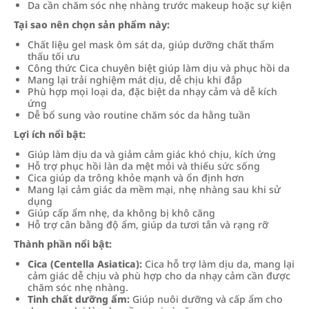
Da cần chăm sóc nhẹ nhàng trước makeup hoặc sự kiện
Tại sao nên chọn sản phẩm này:
Chất liệu gel mask ôm sát da, giúp dưỡng chất thẩm
thấu tối ưu
Công thức Cica chuyên biệt giúp làm dịu và phục hồi da
Mang lại trải nghiệm mát dịu, dễ chịu khi đắp
Phù hợp mọi loại da, đặc biệt da nhạy cảm và dễ kích
ứng
Dễ bổ sung vào routine chăm sóc da hằng tuần
Lợi ích nổi bật:
Giúp làm dịu da và giảm cảm giác khó chịu, kích ứng
Hỗ trợ phục hồi làn da mệt mỏi và thiếu sức sống
Cica giúp da trông khỏe mạnh và ổn định hơn
Mang lại cảm giác da mềm mại, nhẹ nhàng sau khi sử
dụng
Giúp cấp ẩm nhẹ, da không bị khô căng
Hỗ trợ cân bằng độ ẩm, giúp da tươi tắn và rạng rỡ
Thành phần nổi bật:
Cica (Centella Asiatica):
Cica hỗ trợ làm dịu da, mang lại
cảm giác dễ chịu và phù hợp cho da nhạy cảm cần được
chăm sóc nhẹ nhàng.
Tinh chất dưỡng ẩm:
Giúp nuôi dưỡng và cấp ẩm cho