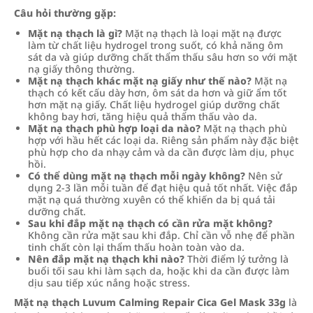
Câu hỏi thường gặp:
Mặt nạ thạch là gì?
Mặt nạ thạch là loại mặt nạ được
làm từ chất liệu hydrogel trong suốt, có khả năng ôm
sát da và giúp dưỡng chất thẩm thấu sâu hơn so với mặt
nạ giấy thông thường.
Mặt nạ thạch khác mặt nạ giấy như thế nào?
Mặt nạ
thạch có kết cấu dày hơn, ôm sát da hơn và giữ ẩm tốt
hơn mặt nạ giấy. Chất liệu hydrogel giúp dưỡng chất
không bay hơi, tăng hiệu quả thẩm thấu vào da.
Mặt nạ thạch phù hợp loại da nào?
Mặt nạ thạch phù
hợp với hầu hết các loại da. Riêng sản phẩm này đặc biệt
phù hợp cho da nhạy cảm và da cần được làm dịu, phục
hồi.
Có thể dùng mặt nạ thạch mỗi ngày không?
Nên sử
dụng 2-3 lần mỗi tuần để đạt hiệu quả tốt nhất. Việc đắp
mặt nạ quá thường xuyên có thể khiến da bị quá tải
dưỡng chất.
Sau khi đắp mặt nạ thạch có cần rửa mặt không?
Không cần rửa mặt sau khi đắp. Chỉ cần vỗ nhẹ để phần
tinh chất còn lại thẩm thấu hoàn toàn vào da.
Nên đắp mặt nạ thạch khi nào?
Thời điểm lý tưởng là
buổi tối sau khi làm sạch da, hoặc khi da cần được làm
dịu sau tiếp xúc nắng hoặc stress.
Mặt nạ thạch Luvum Calming Repair Cica Gel Mask 33g
là