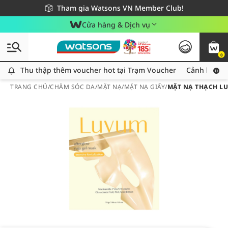
Giao hàng nhanh 24h - Áp dụng khu vực TP. Hồ Chí Minh
Miễn phí giao hàng cho đơn hàng từ 249,000Đ
Tham gia Watsons VN Member Club!
Cửa hàng & Dịch vụ
0
Thu thập thêm voucher hot tại Trạm Voucher
Thu thập thêm voucher hot tại Trạm Voucher
Cảnh báo An
TRANG CHỦ
/
CHĂM SÓC DA
/
MẶT NẠ
/
MẶT NẠ GIẤY
/
MẶT NẠ THẠCH L