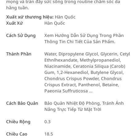
mọng và tràn đầy sức sống trong routine chăm sóc da
hằng tuần.
Xuất xứ thương hiệu:
Hàn Quốc
Xuất Xứ
Hàn Quốc
Cách Sử Dụng
Xem Hướng Dẫn Sử Dụng Trong Phần
Thông Tin Chi Tiết Của Sản Phẩm.
Thành Phần
Water, Dipropylene Glycol, Glycerin, Cetyl
Ethnlhexandate, Methylpropanediol,
Niacinamide, Ceratonia Siliqua (Carob)
Gum, 1,2-Hexanediol, Butylene Glycol,
Chondrus Crispus Powder, Chondrus
Crispus Extract, Panthenol, Betaine,
Paeonia Suffruticosa …
Cách Bảo Quản
Bảo Quản Nhiệt Độ Phòng, Tránh Ánh
Nắng Trực Tiếp Từ Mặt Trời
Chiều Rộng
0.3
Chiều Cao
18.5