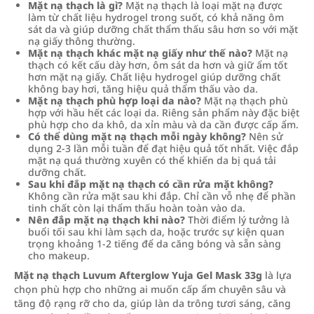
Mặt nạ thạch là gì?
Mặt nạ thạch là loại mặt nạ được
làm từ chất liệu hydrogel trong suốt, có khả năng ôm
sát da và giúp dưỡng chất thẩm thấu sâu hơn so với mặt
nạ giấy thông thường.
Mặt nạ thạch khác mặt nạ giấy như thế nào?
Mặt nạ
thạch có kết cấu dày hơn, ôm sát da hơn và giữ ẩm tốt
hơn mặt nạ giấy. Chất liệu hydrogel giúp dưỡng chất
không bay hơi, tăng hiệu quả thẩm thấu vào da.
Mặt nạ thạch phù hợp loại da nào?
Mặt nạ thạch phù
hợp với hầu hết các loại da. Riêng sản phẩm này đặc biệt
phù hợp cho da khô, da xỉn màu và da cần được cấp ẩm.
Có thể dùng mặt nạ thạch mỗi ngày không?
Nên sử
dụng 2-3 lần mỗi tuần để đạt hiệu quả tốt nhất. Việc đắp
mặt nạ quá thường xuyên có thể khiến da bị quá tải
dưỡng chất.
Sau khi đắp mặt nạ thạch có cần rửa mặt không?
Không cần rửa mặt sau khi đắp. Chỉ cần vỗ nhẹ để phần
tinh chất còn lại thẩm thấu hoàn toàn vào da.
Nên đắp mặt nạ thạch khi nào?
Thời điểm lý tưởng là
buổi tối sau khi làm sạch da, hoặc trước sự kiện quan
trọng khoảng 1-2 tiếng để da căng bóng và sẵn sàng
cho makeup.
Mặt nạ thạch Luvum Afterglow Yuja Gel Mask 33g
là lựa
chọn phù hợp cho những ai muốn cấp ẩm chuyên sâu và
tăng độ rạng rỡ cho da, giúp làn da trông tươi sáng, căng