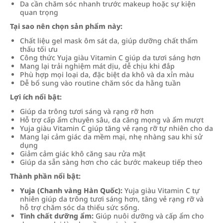
Da cần chăm sóc nhanh trước makeup hoặc sự kiện
quan trọng
Tại sao nên chọn sản phẩm này:
Chất liệu gel mask ôm sát da, giúp dưỡng chất thẩm
thấu tối ưu
Công thức Yuja giàu Vitamin C giúp da tươi sáng hơn
Mang lại trải nghiệm mát dịu, dễ chịu khi đắp
Phù hợp mọi loại da, đặc biệt da khô và da xỉn màu
Dễ bổ sung vào routine chăm sóc da hằng tuần
Lợi ích nổi bật:
Giúp da trông tươi sáng và rạng rỡ hơn
Hỗ trợ cấp ẩm chuyên sâu, da căng mọng và ẩm mượt
Yuja giàu Vitamin C giúp tăng vẻ rạng rỡ tự nhiên cho da
Mang lại cảm giác da mềm mại, nhẹ nhàng sau khi sử
dụng
Giảm cảm giác khô căng sau rửa mặt
Giúp da sẵn sàng hơn cho các bước makeup tiếp theo
Thành phần nổi bật:
Yuja (Chanh vàng Hàn Quốc):
Yuja giàu Vitamin C tự
nhiên giúp da trông tươi sáng hơn, tăng vẻ rạng rỡ và
hỗ trợ chăm sóc da thiếu sức sống.
Tinh chất dưỡng ẩm:
Giúp nuôi dưỡng và cấp ẩm cho