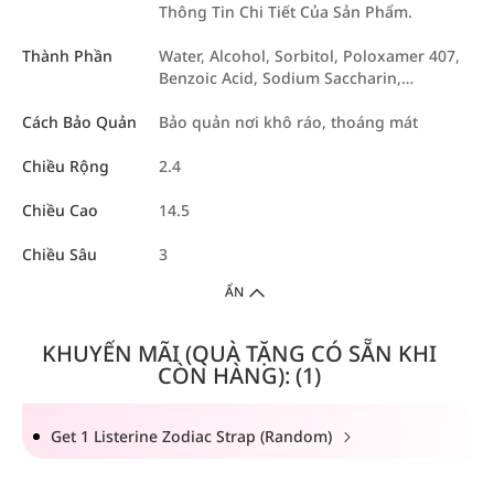
Thông Tin Chi Tiết Của Sản Phẩm.
Thành Phần
Water, Alcohol, Sorbitol, Poloxamer 407,
Benzoic Acid, Sodium Saccharin,…
Cách Bảo Quản
Bảo quản nơi khô ráo, thoáng mát
Chiều Rộng
2.4
Chiều Cao
14.5
Chiều Sâu
3
ẨN
KHUYẾN MÃI (QUÀ TẶNG CÓ SẴN KHI
CÒN HÀNG): (1)
Get 1 Listerine Zodiac Strap (Random)