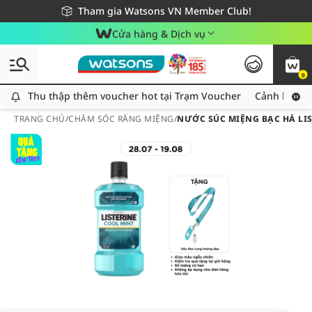
Giao hàng nhanh 24h - Áp dụng khu vực TP. Hồ Chí Minh
Miễn phí giao hàng cho đơn hàng từ 249,000Đ
Tham gia Watsons VN Member Club!
Cửa hàng & Dịch vụ
0
Thu thập thêm voucher hot tại Trạm Voucher
Thu thập thêm voucher hot tại Trạm Voucher
Cảnh báo An
TRANG CHỦ
/
CHĂM SÓC RĂNG MIỆNG
/
NƯỚC SÚC MIỆNG BẠC HÀ LIS