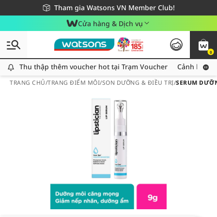
Giao hàng nhanh 24h - Áp dụng khu vực TP. Hồ Chí Minh
Miễn phí giao hàng cho đơn hàng từ 249,000Đ
Tham gia Watsons VN Member Club!
Cửa hàng & Dịch vụ
0
Thu thập thêm voucher hot tại Trạm Voucher
Thu thập thêm voucher hot tại Trạm Voucher
Cảnh báo An
TRANG CHỦ
/
TRANG ĐIỂM MÔI
/
SON DƯỠNG & ĐIỀU TRỊ
/
SERUM DƯỠN