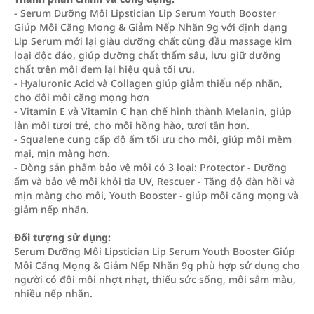
- Serum Dưỡng Môi Lipstician Lip Serum Youth Booster
Giúp Môi Căng Mọng & Giảm Nếp Nhăn 9g với định dạng
Lip Serum mới lại giàu dưỡng chất cùng đầu massage kim
loại độc đáo, giúp dưỡng chất thấm sâu, lưu giữ dưỡng
chất trên môi đem lại hiệu quả tối ưu.
- Hyaluronic Acid và Collagen giúp giảm thiểu nếp nhăn,
cho đôi môi căng mọng hơn
- Vitamin E và Vitamin C hạn chế hình thành Melanin, giúp
làn môi tươi trẻ, cho môi hồng hào, tươi tắn hơn.
- Squalene cung cấp độ ẩm tối ưu cho môi, giúp môi mềm
mại, mịn màng hơn.
- Dòng sản phẩm bảo vệ môi có 3 loại: Protector - Dưỡng
ẩm và bảo vệ môi khỏi tia UV, Rescuer - Tăng độ đàn hồi và
mịn màng cho môi, Youth Booster - giúp môi căng mọng và
giảm nếp nhăn.
Đối tượng sử dụng:
Serum Dưỡng Môi Lipstician Lip Serum Youth Booster Giúp
Môi Căng Mọng & Giảm Nếp Nhăn 9g phù hợp sử dụng cho
người có đôi môi nhợt nhạt, thiếu sức sống, môi sẫm màu,
nhiều nếp nhăn.