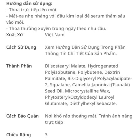
Hướng dẫn sử dụng:
- Thoa trực tiếp lên môi.
- Mát-xa nhẹ nhàng với đầu kim loại để serum thấm sâu
vào môi.
- Thoa thường xuyên trong ngày theo nhu cầu.
Xuất Xứ
Việt Nam
Cách Sử Dụng
Xem Hướng Dẫn Sử Dụng Trong Phần
Thông Tin Chi Tiết Của Sản Phẩm.
Thành Phần
Diisostearyl Malate, Hydrogenated
Polyisobutene, Polybutene, Dextrin
Palmitate, Bis-Diglyceryl Polyacyladipate-
2, Squalane, Camellia Japonica (Tsubaki)
Seed Oil, Microcrystalline Wax,
Phytosteryl/Octyldodecyl Lauroyl
Glutamate, Diethylhexyl Sebacate.
Cách Bảo Quản
Nơi khô ráo thoáng mát. Tránh ánh nắng
trực tiếp
Chiều Rộng
3