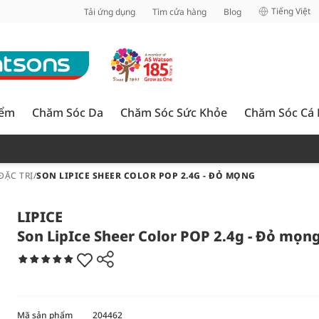
inh
Tiếng Việt
Tải ứng dụng
Tìm cửa hàng
Blog
iểm
Chăm Sóc Da
Chăm Sóc Sức Khỏe
Chăm Sóc Cá
ĐẶC TRỊ
/
SON LIPICE SHEER COLOR POP 2.4G - ĐỎ MỌNG
LIPICE
Son LipIce Sheer Color POP 2.4g - Đỏ mọn
Mã sản phẩm
204462