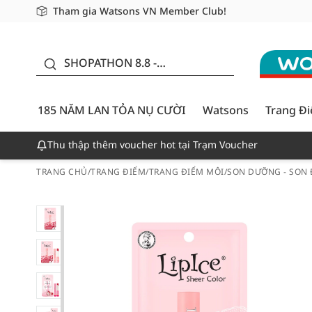
Tham gia Watsons VN Member Club!
Miễn phí giao hàng cho đơn hàng từ 249,000Đ
Giao hàng nhanh 24h - Áp dụng khu vực TP. Hồ Chí M
185 NĂM LAN TỎA NỤ
CƯỜI - GIẢM ĐẾN
SHOPATHON 8.8 -
50%
DEAL ĐỈNH
185 NĂM LAN TỎA NỤ CƯỜI
Watsons
Trang Đ
Thu thập thêm voucher hot tại Trạm Voucher
TRANG CHỦ
/
TRANG ĐIỂM
/
TRANG ĐIỂM MÔI
/
SON DƯỠNG - SON 