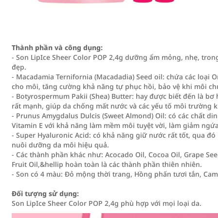
Thành phần và công dụng:
- Son LipIce Sheer Color POP 2,4g dưỡng ẩm mỏng, nhẹ, tro
đẹp.
- Macadamia Ternifornia (Macadadia) Seed oil: chứa các loại O
cho môi, tăng cường khả năng tự phục hồi, bảo vệ khi môi chú
- Botyrospermum Pakii (Shea) Butter: hay được biết đến là bơ 
rất mạnh, giúp da chống mất nước và các yếu tố môi trường kh
- Prunus Amygdalus Dulcis (Sweet Almond) Oil: có các chất din
Vitamin E với khả năng làm mềm môi tuyệt vời, làm giảm ngứa
- Super Hyaluronic Acid: có khả năng giữ nước rất tốt, qua 
nuôi dưỡng da môi hiệu quả.
- Các thành phần khác như: Acocado Oil, Cocoa Oil, Grape Seed
Fruit Oil,&hellip hoàn toàn là các thành phần thiên nhiên.
- Son có 4 màu: Đỏ mộng thời trang, Hồng phấn tươi tắn, Cam
Đối tượng sử dụng:
Son LipIce Sheer Color POP 2,4g phù hợp với mọi loại da.