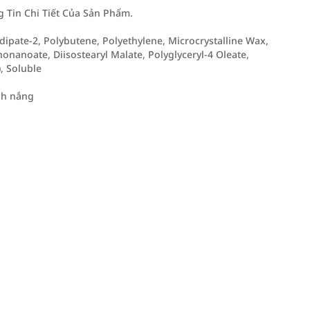
Tin Chi Tiết Của Sản Phẩm.
adipate-2, Polybutene, Polyethylene, Microcrystalline Wax,
nanoate, Diisostearyl Malate, Polyglyceryl-4 Oleate,
, Soluble
nh nắng