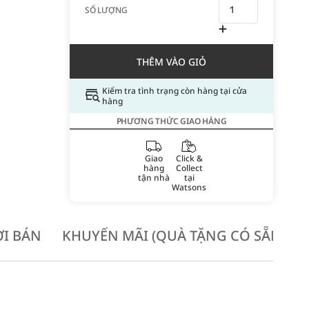
SỐ LƯỢNG
THÊM VÀO GIỎ
Kiểm tra tình trạng còn hàng tại cửa
hàng
PHƯƠNG THỨC GIAO HÀNG
Giao
Click &
hàng
Collect
tận nhà
tại
Watsons
I BÁN
KHUYẾN MÃI (QUÀ TẶNG CÓ SẴN KH