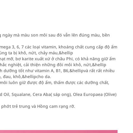
ng ngày mà màu son môi sau đó vẫn lên đúng màu, bền
mega 3, 6, 7 các loại vitamin, khoáng chất cung cấp độ ẩm
ng ta bị khô, nứt, chảy máu,&hellip
hạt mỡ, bơ karite xuất xứ ở châu Phi, có khả năng giữ ẩm
ắc nghiệt, cải thiện những đôi môi khô, nứt,&hellip
h dưỡng tốt như vitamin A, B1, B6,&hellipvà rất rất nhiều
, đau, khô,&hellipcho da.
đó môi luôn giữ được độ ẩm, thấm được các dưỡng chất,
 Oil, Squalane, Cera Aba( sáp ong), Olea Europaea (Olive)
 phớt trẻ trung và Hồng cam rạng rỡ.