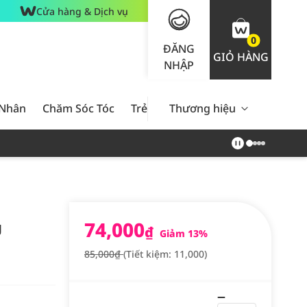
Cửa hàng & Dịch vụ
0
ĐĂNG
GIỎ HÀNG
NHẬP
 Nhân
Chăm Sóc Tóc
Trẻ Em
Thương hiệu
Nam Giới
Chăm Sóc 
74,000
g
₫
Giảm 13%
85,000₫
(Tiết kiệm: 11,000)