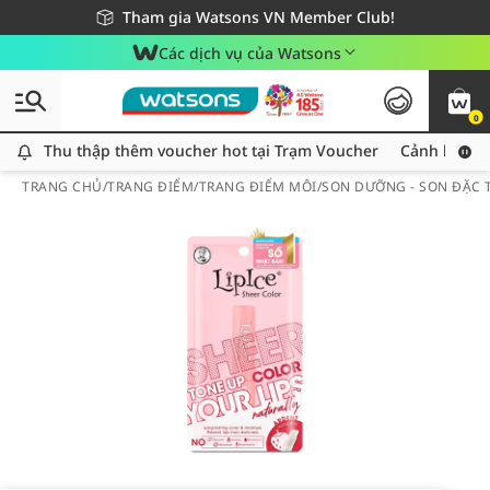
Giao hàng nhanh 24h - Áp dụng khu vực TP. Hồ Chí Minh
Miễn phí giao hàng cho đơn hàng từ 249,000Đ
Tham gia Watsons VN Member Club!
Các dịch vụ của Watsons
0
Thu thập thêm voucher hot tại Trạm Voucher
Thu thập thêm voucher hot tại Trạm Voucher
Cảnh báo An
TRANG CHỦ
/
TRANG ĐIỂM
/
TRANG ĐIỂM MÔI
/
SON DƯỠNG - SON ĐẶC T