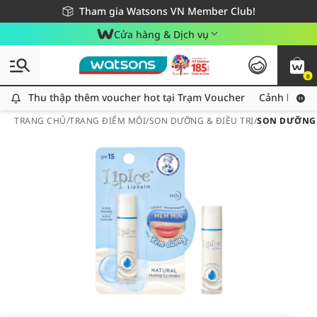
Giao hàng nhanh 24h - Áp dụng khu vực TP. Hồ Chí Minh
Miễn phí giao hàng cho đơn hàng từ 249,000Đ
Tham gia Watsons VN Member Club!
Cửa hàng & Dịch vụ
0
Thu thập thêm voucher hot tại Trạm Voucher
Thu thập thêm voucher hot tại Trạm Voucher
Cảnh báo An
TRANG CHỦ
/
TRANG ĐIỂM MÔI
/
SON DƯỠNG & ĐIỀU TRỊ
/
SON DƯỠNG 