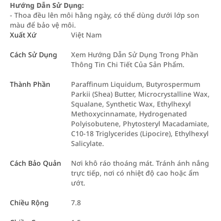
Hướng Dẫn Sử Dụng:
- Thoa đều lên môi hằng ngày, có thể dùng dưới lớp son
màu để bảo vệ môi.
Xuất Xứ
Việt Nam
Cách Sử Dụng
Xem Hướng Dẫn Sử Dụng Trong Phần
Thông Tin Chi Tiết Của Sản Phẩm.
Thành Phần
Paraffinum Liquidum, Butyrospermum
Parkii (Shea) Butter, Microcrystalline Wax,
Squalane, Synthetic Wax, Ethylhexyl
Methoxycinnamate, Hydrogenated
Polyisobutene, Phytosteryl Macadamiate,
C10-18 Triglycerides (Lipocire), Ethylhexyl
Salicylate.
Cách Bảo Quản
Nơi khô ráo thoáng mát. Tránh ánh nắng
trực tiếp, nơi có nhiệt độ cao hoặc ẩm
ướt.
Chiều Rộng
7.8