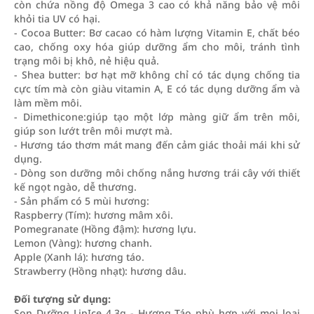
còn chứa nồng độ Omega 3 cao có khả năng bảo vệ môi
khỏi tia UV có hại.
- Cocoa Butter: Bơ cacao có hàm lượng Vitamin E, chất béo
cao, chống oxy hóa giúp dưỡng ẩm cho môi, tránh tình
trạng môi bị khô, nẻ hiệu quả.
- Shea butter: bơ hạt mỡ không chỉ có tác dụng chống tia
cực tím mà còn giàu vitamin A, E có tác dụng dưỡng ẩm và
làm mềm môi.
- Dimethicone:giúp tạo một lớp màng giữ ẩm trên môi,
giúp son lướt trên môi mượt mà.
- Hương táo thơm mát mang đến cảm giác thoải mái khi sử
dụng.
- Dòng son dưỡng môi chống nắng hương trái cây với thiết
kế ngọt ngào, dễ thương.
- Sản phẩm có 5 mùi hương:
Raspberry (Tím): hương mâm xôi.
Pomegranate (Hồng đậm): hương lựu.
Lemon (Vàng): hương chanh.
Apple (Xanh lá): hương táo.
Strawberry (Hồng nhạt): hương dâu.
Đối tượng sử dụng:
Son Dưỡng LipIce 4.3g - Hương Táo phù hợp với mọi loại