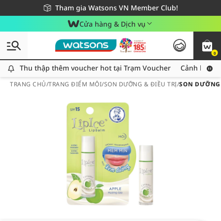
Giao hàng nhanh 24h - Áp dụng khu vực TP. Hồ Chí Minh
Miễn phí giao hàng cho đơn hàng từ 249,000Đ
Tham gia Watsons VN Member Club!
Cửa hàng & Dịch vụ
0
Thu thập thêm voucher hot tại Trạm Voucher
Thu thập thêm voucher hot tại Trạm Voucher
Cảnh báo An
TRANG CHỦ
/
TRANG ĐIỂM MÔI
/
SON DƯỠNG & ĐIỀU TRỊ
/
SON DƯỠNG L