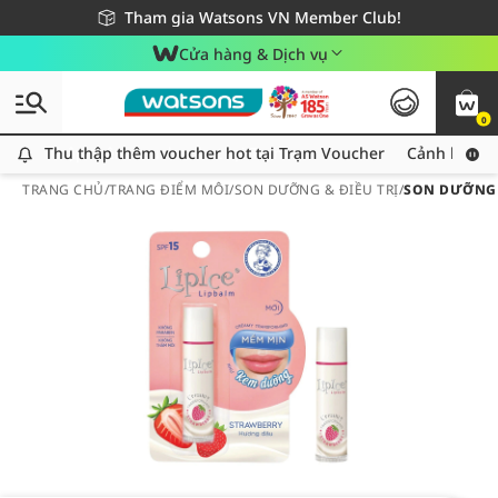
Giao hàng nhanh 24h - Áp dụng khu vực TP. Hồ Chí Minh
Miễn phí giao hàng cho đơn hàng từ 249,000Đ
Tham gia Watsons VN Member Club!
Cửa hàng & Dịch vụ
0
Thu thập thêm voucher hot tại Trạm Voucher
Thu thập thêm voucher hot tại Trạm Voucher
Cảnh báo An
TRANG CHỦ
/
TRANG ĐIỂM MÔI
/
SON DƯỠNG & ĐIỀU TRỊ
/
SON DƯỠNG 