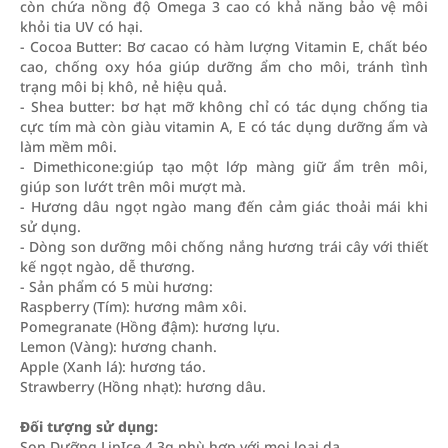
còn chứa nồng độ Omega 3 cao có khả năng bảo vệ môi
khỏi tia UV có hại.
- Cocoa Butter: Bơ cacao có hàm lượng Vitamin E, chất béo
cao, chống oxy hóa giúp dưỡng ẩm cho môi, tránh tình
trạng môi bị khô, nẻ hiệu quả.
- Shea butter: bơ hạt mỡ không chỉ có tác dụng chống tia
cực tím mà còn giàu vitamin A, E có tác dụng dưỡng ẩm và
làm mềm môi.
- Dimethicone:giúp tạo một lớp màng giữ ẩm trên môi,
giúp son lướt trên môi mượt mà.
- Hương dâu ngọt ngào mang đến cảm giác thoải mái khi
sử dụng.
- Dòng son dưỡng môi chống nắng hương trái cây với thiết
kế ngọt ngào, dễ thương.
- Sản phẩm có 5 mùi hương:
Raspberry (Tím): hương mâm xôi.
Pomegranate (Hồng đậm): hương lựu.
Lemon (Vàng): hương chanh.
Apple (Xanh lá): hương táo.
Strawberry (Hồng nhạt): hương dâu.
Đối tượng sử dụng:
Son Dưỡng LipIce 4.3g phù hợp với mọi loại da.