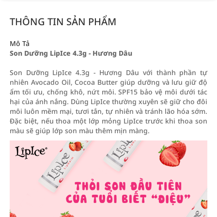
THÔNG TIN SẢN PHẨM
Mô Tả
Son Dưỡng LipIce 4.3g - Hương Dâu
Son Dưỡng LipIce 4.3g - Hương Dâu với thành phần tự
nhiên Avocado Oil, Cocoa Butter giúp dưỡng và lưu giữ độ
ẩm tối ưu, chống khô, nứt môi. SPF15 bảo vệ môi dưới tác
hại của ánh nắng. Dùng LipIce thường xuyên sẽ giữ cho đôi
môi luôn mềm mại, tươi tắn, tự nhiên và tránh lão hóa sớm.
Đặc biệt, nếu thoa một lớp mỏng LipIce trước khi thoa son
màu sẽ giúp lớp son màu thêm mịn màng.