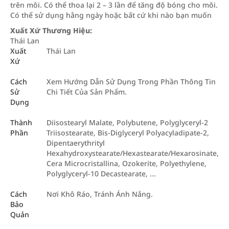
trên môi. Có thể thoa lại 2 – 3 lần để tăng độ bóng cho môi.
Có thể sử dụng hằng ngày hoặc bất cứ khi nào bạn muốn
Xuất Xứ Thương Hiệu:
Thái Lan
Xuất
Thái Lan
Xứ
Cách
Xem Hướng Dẫn Sử Dụng Trong Phần Thông Tin
Sử
Chi Tiết Của Sản Phẩm.
Dụng
Thành
Diisostearyl Malate, Polybutene, Polyglyceryl-2
Phần
Triisostearate, Bis-Diglyceryl Polyacyladipate-2,
Dipentaerythrityl
Hexahydroxystearate/Hexastearate/Hexarosinate,
Cera Microcristallina, Ozokerite, Polyethylene,
Polyglyceryl-10 Decastearate, ...
Cách
Nơi Khô Ráo, Tránh Ánh Nắng.
Bảo
Quản