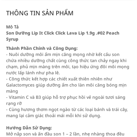
THÔNG TIN SẢN PHẨM
Mô Tả
Son Dưỡng Lip It Click Click Lava Lip 1.9g .#02 Peach
Syrup
Thành Phần Chính và Công Dụng:
- Nuôi dưỡng môi ẩm mịn căng mọng nhờ kết cấu son
chứa nhiều dưỡng chất cùng công thức tan chảy ngay khi
chạm, phủ mịn màng trên môi, tạo hiệu ứng đôi môi mọng
nước lấp lánh như pha lê.
- Công thức kết hợp các chiết xuất thiên nhiên như
Galactomyces giúp dưỡng ẩm cho làn môi căng bóng mịn
màng
- Vitamin C và B3 giúp hỗ trợ phục hồi vẻ ngoài tươi sáng
rạng rỡ
- Cùng hương thơm ngọt ngào từ các loại bánh và trái cây,
mang lại cảm giác thoải mái mỗi khi sử dụng.
Hướng Dẫn Sử Dụng:
Mở nắp son và ấn đầu son 1 – 2 lần, nhẹ nhàng thoa đều