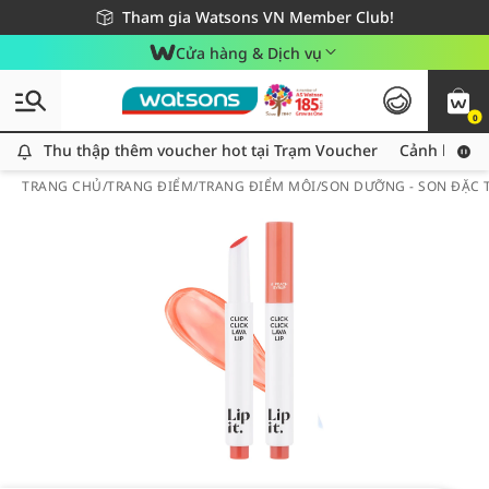
Giao hàng nhanh 24h - Áp dụng khu vực TP. Hồ Chí Minh
Miễn phí giao hàng cho đơn hàng từ 249,000Đ
Tham gia Watsons VN Member Club!
Cửa hàng & Dịch vụ
0
Thu thập thêm voucher hot tại Trạm Voucher
Thu thập thêm voucher hot tại Trạm Voucher
Cảnh báo An
TRANG CHỦ
/
TRANG ĐIỂM
/
TRANG ĐIỂM MÔI
/
SON DƯỠNG - SON ĐẶC T