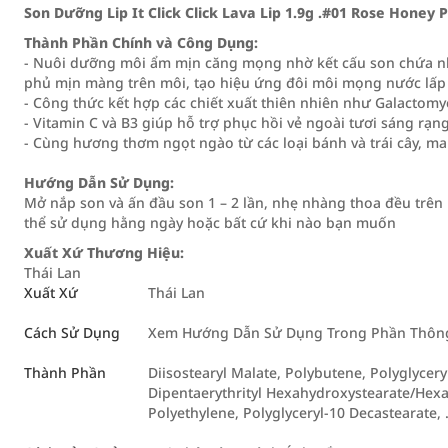
Son Dưỡng Lip It Click Click Lava Lip 1.9g .#01 Rose Honey 
Thành Phần Chính và Công Dụng:
- Nuôi dưỡng môi ẩm mịn căng mọng nhờ kết cấu son chứa nh
phủ mịn màng trên môi, tạo hiệu ứng đôi môi mọng nước lấp 
- Công thức kết hợp các chiết xuất thiên nhiên như Galacto
- Vitamin C và B3 giúp hỗ trợ phục hồi vẻ ngoài tươi sáng rạn
- Cùng hương thơm ngọt ngào từ các loại bánh và trái cây, ma
Hướng Dẫn Sử Dụng:
Mở nắp son và ấn đầu son 1 – 2 lần, nhẹ nhàng thoa đều trên m
thể sử dụng hằng ngày hoặc bất cứ khi nào bạn muốn
Xuất Xứ Thương Hiệu:
Thái Lan
Xuất Xứ
Thái Lan
Cách Sử Dụng
Xem Hướng Dẫn Sử Dụng Trong Phần Thông 
Thành Phần
Diisostearyl Malate, Polybutene, Polyglyceryl
Dipentaerythrityl Hexahydroxystearate/Hexas
Polyethylene, Polyglyceryl-10 Decastearate, .