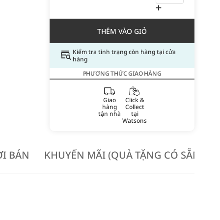
THÊM VÀO GIỎ
Kiểm tra tình trạng còn hàng tại cửa
hàng
PHƯƠNG THỨC GIAO HÀNG
Giao
Click &
hàng
Collect
tận nhà
tại
Watsons
I BÁN
KHUYẾN MÃI (QUÀ TẶNG CÓ SẴN KH