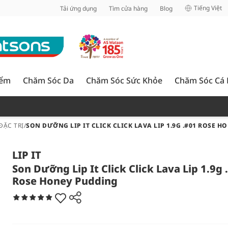
inh
Tiếng Việt
Tải ứng dụng
Tìm cửa hàng
Blog
iểm
Chăm Sóc Da
Chăm Sóc Sức Khỏe
Chăm Sóc Cá
ĐẶC TRỊ
/
SON DƯỠNG LIP IT CLICK CLICK LAVA LIP 1.9G .#01 ROSE 
LIP IT
Son Dưỡng Lip It Click Click Lava Lip 1.9g 
Rose Honey Pudding