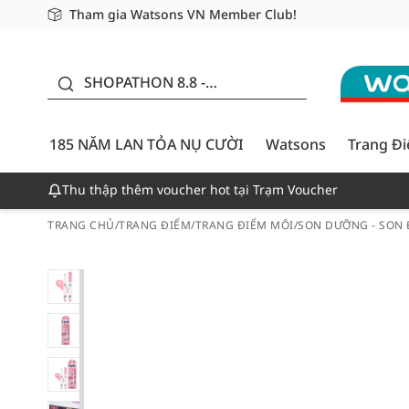
Tham gia Watsons VN Member Club!
Miễn phí giao hàng cho đơn hàng từ 249,000Đ
Giao hàng nhanh 24h - Áp dụng khu vực TP. Hồ Chí M
185 NĂM LAN TỎA NỤ
CƯỜI - GIẢM ĐẾN
SHOPATHON 8.8 -
50%
DEAL ĐỈNH
185 NĂM LAN TỎA NỤ CƯỜI
Watsons
Trang Đ
Thu thập thêm voucher hot tại Trạm Voucher
TRANG CHỦ
/
TRANG ĐIỂM
/
TRANG ĐIỂM MÔI
/
SON DƯỠNG - SON 