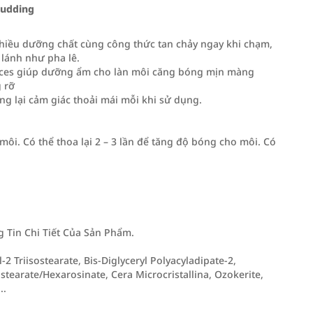
Pudding
iều dưỡng chất cùng công thức tan chảy ngay khi chạm,
lánh như pha lê.
myces giúp dưỡng ẩm cho làn môi căng bóng mịn màng
g rỡ
ng lại cảm giác thoải mái mỗi khi sử dụng.
ôi. Có thể thoa lại 2 – 3 lần để tăng độ bóng cho môi. Có
Tin Chi Tiết Của Sản Phẩm.
-2 Triisostearate, Bis-Diglyceryl Polyacyladipate-2,
tearate/Hexarosinate, Cera Microcristallina, Ozokerite,
..