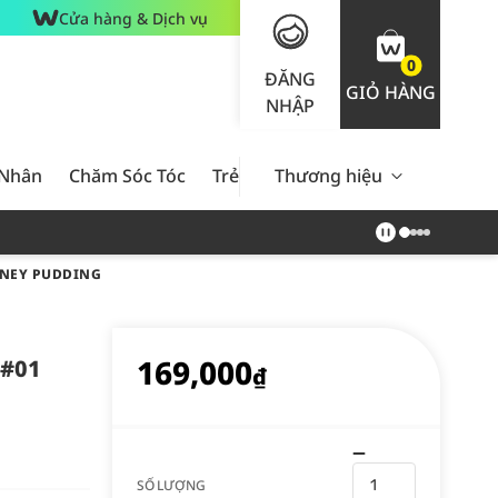
Cửa hàng & Dịch vụ
0
ĐĂNG
GIỎ HÀNG
NHẬP
 Nhân
Chăm Sóc Tóc
Trẻ Em
Thương hiệu
Nam Giới
Chăm Sóc 
HONEY PUDDING
169,000
.#01
₫
SỐ LƯỢNG