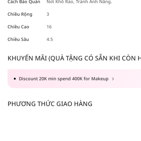
Cách Bảo Quản
Nơi Khô Ráo, Tránh Ánh Nắng.
Chiều Rộng
3
Chiều Cao
16
Chiều Sâu
4.5
KHUYẾN MÃI (QUÀ TẶNG CÓ SẴN KHI CÒN HÀ
Discount 20K min spend 400K for Makeup
PHƯƠNG THỨC GIAO HÀNG