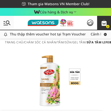
Giao hàng nhanh 24h - Áp dụng khu vực TP. Hồ Chí Minh
Miễn phí giao hàng cho đơn hàng từ 249,000Đ
Tham gia Watsons VN Member Club!
Cửa hàng & Dịch vụ
0
Thu thập thêm voucher hot tại Trạm Voucher
Thu thập thêm voucher hot tại Trạm Voucher
Cảnh báo An
TRANG CHỦ
/
CHĂM SÓC CÁ NHÂN
/
TẮM
/
SỮA/GEL TẮM
/
SỮA TẮM LIFE