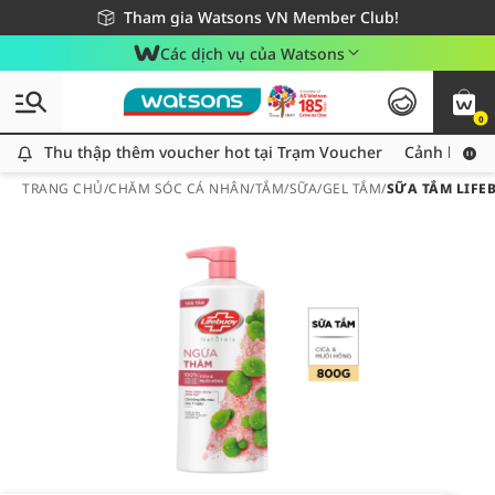
Giao hàng nhanh 24h - Áp dụng khu vực TP. Hồ Chí Minh
Miễn phí giao hàng cho đơn hàng từ 249,000Đ
Tham gia Watsons VN Member Club!
Các dịch vụ của Watsons
0
Thu thập thêm voucher hot tại Trạm Voucher
Thu thập thêm voucher hot tại Trạm Voucher
Cảnh báo An
TRANG CHỦ
/
CHĂM SÓC CÁ NHÂN
/
TẮM
/
SỮA/GEL TẮM
/
SỮA TẮM LIFE